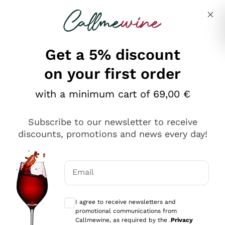
Skip to content
Describe what you are looking for
Get a 5% discount
on your first order
Ottimo
with a minimum cart of 69,00 €
4,5
/5
2.566
Subscribe to our newsletter to receive
recensioni
discounts, promotions and news every day!
Le nostre recensioni a 4 e 5 stelle.
Clicca qui per leggerle tutte >
Email
Precedente
Successivo
Optional consents to receive communicat
I agree to receive newsletters and
Ieri
promotional communications from
Ordine tutto ok, niente da dire a riguardo. Il sito in se
Callmewine, as required by the .
Privacy