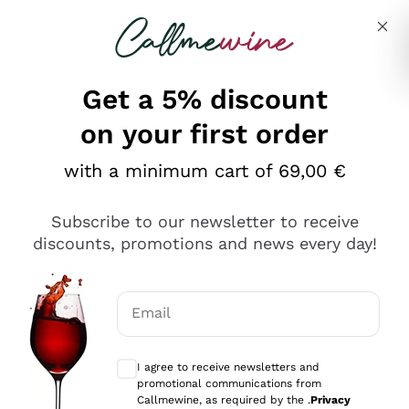
Skip to content
Describe what you are looking for
Get a 5% discount
on your first order
Ottimo
with a minimum cart of 69,00 €
4,5
/5
2.552
Subscribe to our newsletter to receive
recensioni
discounts, promotions and news every day!
Le nostre recensioni a 4 e 5 stelle.
Clicca qui per leggerle tutte >
Email
Precedente
Successivo
Optional consents to receive communicat
I agree to receive newsletters and
Oggi
promotional communications from
Ottima facilità di acquisto sul sito e consegna
Callmewine, as required by the .
Privacy