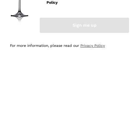
velocissima
Policy
Acquirente verificato
Sign me up
Ieri
Perfetti e attenti al cliente
For more information, please read our
Privacy Policy
Acquirente verificato
2 Giorni Fa
Semplice nell'uso, puntuali e veloci.
Acquirente verificato
2 Giorni Fa
Ottima come sempre!