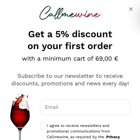
Skip to content
Describe what you are looking for
Get a 5% discount
on your first order
Ottimo
with a minimum cart of 69,00 €
4,5
/5
2.551
Subscribe to our newsletter to receive
recensioni
discounts, promotions and news every day!
Le nostre recensioni a 4 e 5 stelle.
Clicca qui per leggerle tutte >
Email
Precedente
Successivo
Optional consents to receive communicat
I agree to receive newsletters and
Oggi
promotional communications from
Perfetti e attenti al cliente
Callmewine, as required by the .
Privacy