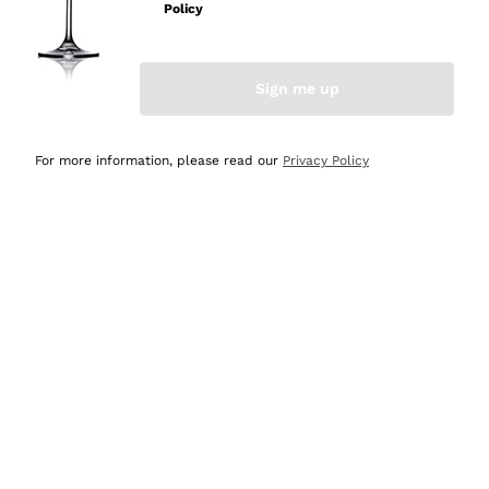
Policy
Acquirente verificato
Sign me up
Ieri
Semplice nell'uso, puntuali e veloci.
For more information, please read our
Privacy Policy
Acquirente verificato
Ieri
Ottima come sempre!
Acquirente verificato
2 Giorni Fa
Buona esperienza
Acquirente verificato