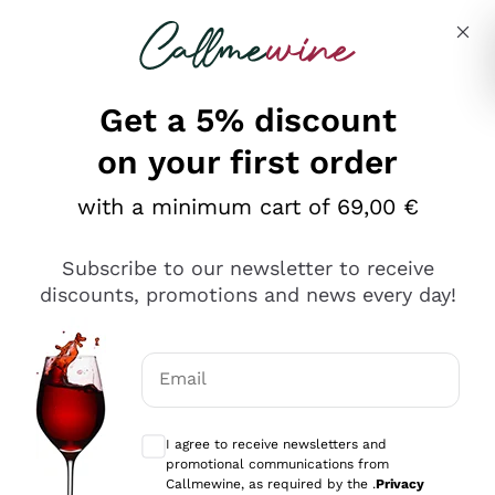
Skip to content
Describe what you are looking for
Get a 5% discount
on your first order
Ottimo
with a minimum cart of 69,00 €
4,5
/5
2.566
Subscribe to our newsletter to receive
recensioni
discounts, promotions and news every day!
Le nostre recensioni a 4 e 5 stelle.
Clicca qui per leggerle tutte >
Email
Precedente
Successivo
Optional consents to receive communicat
I agree to receive newsletters and
Ieri
promotional communications from
Ordine tutto ok, niente da dire a riguardo. Il sito in se
Callmewine, as required by the .
Privacy