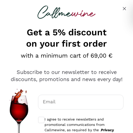
Skip to content
Describe what you are looking for
Get a 5% discount
on your first order
Ottimo
with a minimum cart of 69,00 €
4,5
/5
2.566
Subscribe to our newsletter to receive
recensioni
discounts, promotions and news every day!
Le nostre recensioni a 4 e 5 stelle.
Clicca qui per leggerle tutte >
Email
Precedente
Successivo
Optional consents to receive communicat
I agree to receive newsletters and
Ieri
promotional communications from
Ordine tutto ok, niente da dire a riguardo. Il sito in se
Callmewine, as required by the .
Privacy