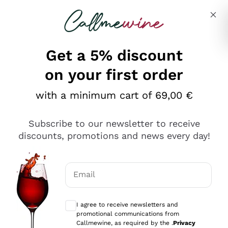
Skip to content
Describe what you are looking for
Get a 5% discount
on your first order
Ottimo
with a minimum cart of 69,00 €
4,5
/5
2.551
Subscribe to our newsletter to receive
recensioni
discounts, promotions and news every day!
Le nostre recensioni a 4 e 5 stelle.
Clicca qui per leggerle tutte >
Email
Precedente
Successivo
Optional consents to receive communicat
I agree to receive newsletters and
Oggi
promotional communications from
Perfetti e attenti al cliente
Callmewine, as required by the .
Privacy