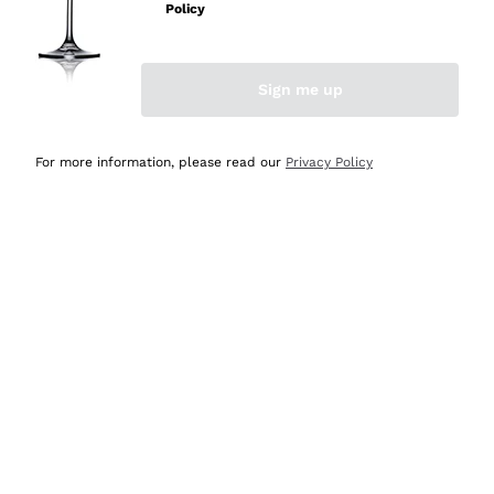
Policy
Acquirente verificato
Sign me up
Ieri
Semplice nell'uso, puntuali e veloci.
For more information, please read our
Privacy Policy
Acquirente verificato
Ieri
Ottima come sempre!
Acquirente verificato
2 Giorni Fa
Buona esperienza
Acquirente verificato