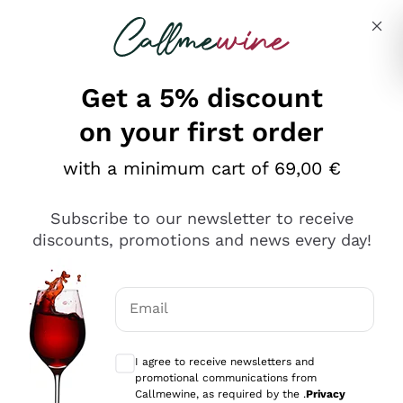
Skip to content
Describe what you are looking for
Get a 5% discount
on your first order
Ottimo
with a minimum cart of 69,00 €
4,5
/5
2.566
Subscribe to our newsletter to receive
recensioni
discounts, promotions and news every day!
Le nostre recensioni a 4 e 5 stelle.
Clicca qui per leggerle tutte >
Email
Precedente
Successivo
Optional consents to receive communicat
I agree to receive newsletters and
Ieri
promotional communications from
Ordine tutto ok, niente da dire a riguardo. Il sito in se
Callmewine, as required by the .
Privacy