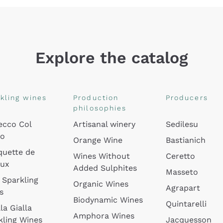
Explore the catalog
kling wines
Production
Producers
philosophies
ecco Col
Artisanal winery
Sedilesu
do
Orange Wine
Bastianich
quette de
Wines Without
Ceretto
oux
Added Sulphites
Masseto
 Sparkling
Organic Wines
Agrapart
s
Biodynamic Wines
Quintarelli
la Gialla
Amphora Wines
kling Wines
Jacquesson