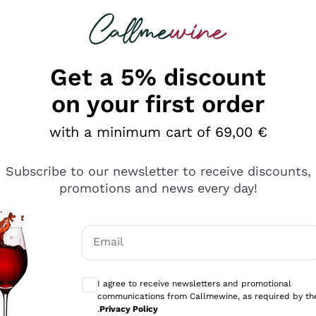
 looking for
Champagne
Sparkling Wines
Al
Get a 5% discount
on your first order
with a minimum cart of 69,00 €
Subscribe to our newsletter to receive discounts,
promotions and news every day!
Email
Optional consents to receive communicati
I agree to receive newsletters and promotional
communications from Callmewine, as required by th
tanti prodotti diversi e con un ampio range di prezzo. Le 
.
Privacy Policy