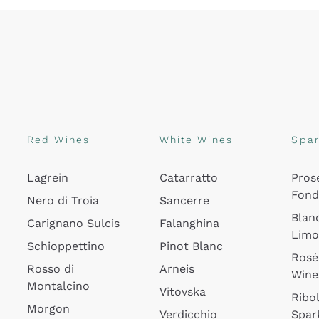
Red Wines
White Wines
Spar
Lagrein
Catarratto
Pros
Fon
Nero di Troia
Sancerre
Blan
Carignano Sulcis
Falanghina
Lim
Schioppettino
Pinot Blanc
Rosé
Rosso di
Arneis
Wine
Montalcino
Vitovska
Ribol
Morgon
Verdicchio
Spar