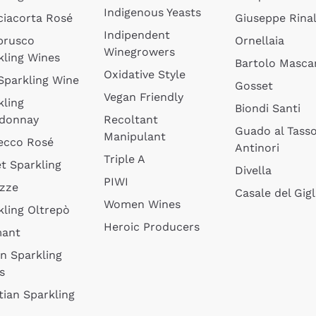
Indigenous Yeasts
ciacorta Rosé
Giuseppe Rinal
Indipendent
brusco
Ornellaia
Winegrowers
kling Wines
Bartolo Mascar
Oxidative Style
 Sparkling Wine
Gosset
Vegan Friendly
kling
Biondi Santi
donnay
Recoltant
Guado al Tass
Manipulant
ecco Rosé
Antinori
Triple A
t Sparkling
Divella
PIWI
izze
Casale del Gigl
Women Wines
kling Oltrepò
Heroic Producers
mant
an Sparkling
s
tian Sparkling