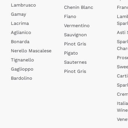
Lambrusco
Chenin Blanc
Fran
Gamay
Fiano
Lam
Lacrima
Spar
Vermentino
Aglianico
Asti
Sauvignon
Bonarda
Spar
Pinot Gris
Char
Nerello Mascalese
Pigato
Pros
Tignanello
Sauternes
Swee
Gaglioppo
Pinot Gris
Cart
Bardolino
Spar
Cre
Itali
Wine
Vene