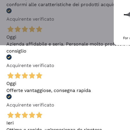
conformi alle caratteristiche dei prodotti acquistati
Acquirente verificato
Oggi
For
Azienda affidabile e seria. Personale molto profession
consiglio
Acquirente verificato
Oggi
Offerte vantaggiose, consegna rapida
Acquirente verificato
Ieri
Ottimo e rapido, un’esperienza da ripetere