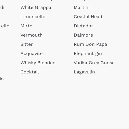
di
White Grappa
Martini
Limoncello
Crystal Head
ello
Mirto
Dictador
Vermouth
Dalmore
Bitter
Rum Don Papa
o
Acquavite
Elephant gin
Whisky Blended
Vodka Grey Goose
Cocktail
Lagavulin
io