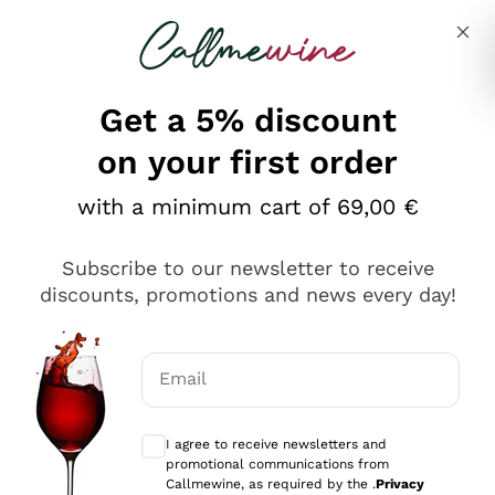
Skip to content
Describe what you are looking for
Get a 5% discount
on your first order
Ottimo
with a minimum cart of 69,00 €
4,5
/5
2.561
Subscribe to our newsletter to receive
recensioni
discounts, promotions and news every day!
Le nostre recensioni a 4 e 5 stelle.
Clicca qui per leggerle tutte >
Email
Precedente
Successivo
Optional consents to receive communicat
I agree to receive newsletters and
Oggi
promotional communications from
Acquisto semplice nelle modalità, gestito con rapidità e
Callmewine, as required by the .
Privacy