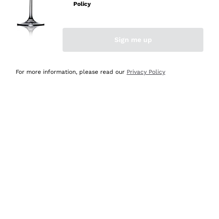
professionalità
Policy
Acquirente verificato
Sign me up
Oggi
Seri affidabili
For more information, please read our
Privacy Policy
Acquirente verificato
Ieri
Il catalogo offre moltissime possibilità di scelta tra tanti
prodotti diversi e con un ampio range di prezzo. Le
indicazioni dei consulenti sono estremamente chiare e
conformi alle caratteristiche dei prodotti acquistati
Acquirente verificato