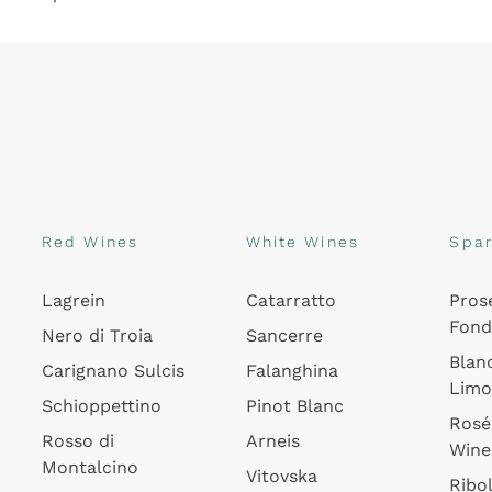
Red Wines
White Wines
Spar
Lagrein
Catarratto
Pros
Fon
Nero di Troia
Sancerre
Blan
Carignano Sulcis
Falanghina
Lim
Schioppettino
Pinot Blanc
Rosé
Rosso di
Arneis
Wine
Montalcino
Vitovska
Ribol