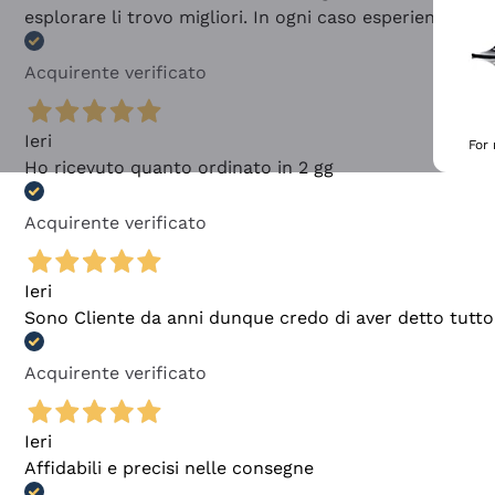
esplorare li trovo migliori. In ogni caso esperienza buo
Acquirente verificato
Ieri
For
Ho ricevuto quanto ordinato in 2 gg
Acquirente verificato
Ieri
Sono Cliente da anni dunque credo di aver detto tutto
Acquirente verificato
Ieri
Affidabili e precisi nelle consegne