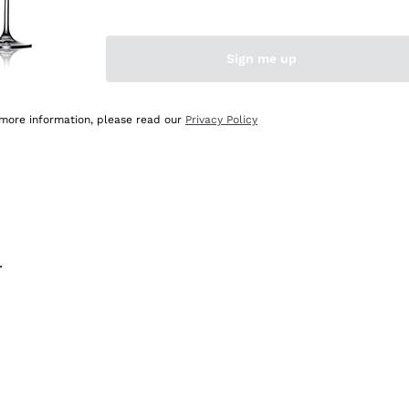
na e lo consiglio! 👍
Sign me up
 more information, please read our
Privacy Policy
.