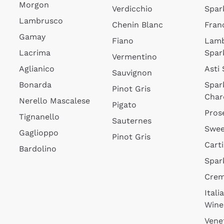
Morgon
Verdicchio
Spar
Lambrusco
Chenin Blanc
Fran
Gamay
Fiano
Lam
Lacrima
Spar
Vermentino
Aglianico
Asti
Sauvignon
Bonarda
Spar
Pinot Gris
Char
Nerello Mascalese
Pigato
Pros
Tignanello
Sauternes
Swee
Gaglioppo
Pinot Gris
Cart
Bardolino
Spar
Cre
Itali
Wine
Vene