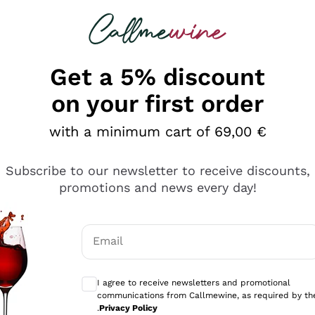
 looking for
Champagne
Sparkling Wines
Al
Get a 5% discount
on your first order
with a minimum cart of 69,00 €
Subscribe to our newsletter to receive discounts,
promotions and news every day!
Email
Optional consents to receive communicati
I agree to receive newsletters and promotional
communications from Callmewine, as required by th
se non è male ma secondo me ci sono alternative che hanno p
.
Privacy Policy