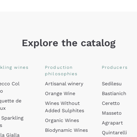
Explore the catalog
kling wines
Production
Producers
philosophies
ecco Col
Artisanal winery
Sedilesu
do
Orange Wine
Bastianich
quette de
Wines Without
Ceretto
oux
Added Sulphites
Masseto
 Sparkling
Organic Wines
Agrapart
s
Biodynamic Wines
Quintarelli
la Gialla