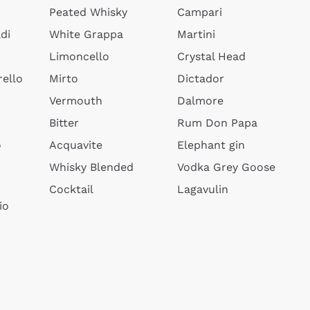
Peated Whisky
Campari
di
White Grappa
Martini
Limoncello
Crystal Head
ello
Mirto
Dictador
Vermouth
Dalmore
Bitter
Rum Don Papa
o
Acquavite
Elephant gin
Whisky Blended
Vodka Grey Goose
Cocktail
Lagavulin
io