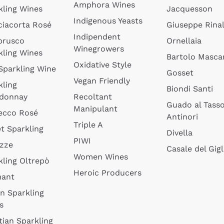
Amphora Wines
kling Wines
Jacquesson
Indigenous Yeasts
ciacorta Rosé
Giuseppe Rinal
Indipendent
brusco
Ornellaia
Winegrowers
kling Wines
Bartolo Mascar
Oxidative Style
 Sparkling Wine
Gosset
Vegan Friendly
kling
Biondi Santi
donnay
Recoltant
Guado al Tass
Manipulant
ecco Rosé
Antinori
Triple A
t Sparkling
Divella
PIWI
izze
Casale del Gigl
Women Wines
kling Oltrepò
Heroic Producers
mant
an Sparkling
s
tian Sparkling