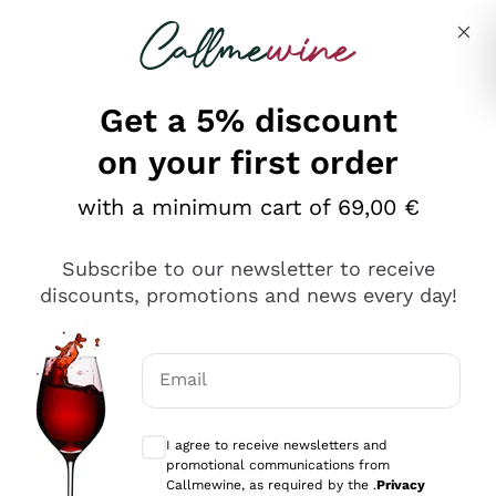
Skip to content
Describe what you are looking for
Get a 5% discount
on your first order
Ottimo
with a minimum cart of 69,00 €
4,5
/5
2.559
Subscribe to our newsletter to receive
recensioni
discounts, promotions and news every day!
Le nostre recensioni a 4 e 5 stelle.
Clicca qui per leggerle tutte >
Email
Precedente
Successivo
Optional consents to receive communicat
I agree to receive newsletters and
Oggi
promotional communications from
Il catalogo offre moltissime possibilità di scelta tra tanti
Callmewine, as required by the .
Privacy