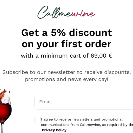
 looking for
Champagne
Sparkling Wines
Al
Get a 5% discount
on your first order
with a minimum cart of 69,00 €
Subscribe to our newsletter to receive discounts,
promotions and news every day!
Email
Optional consents to receive communicati
I agree to receive newsletters and promotional
communications from Callmewine, as required by th
e professionalità
.
Privacy Policy