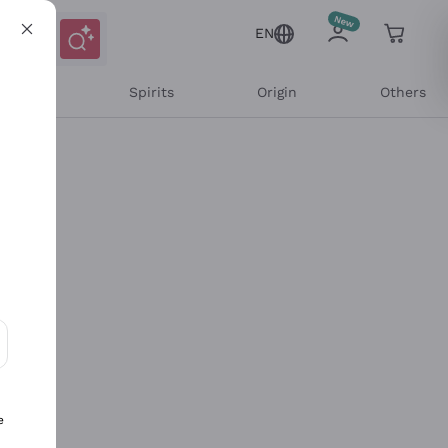
EN
l Wines
Spirits
Origin
Others
ons and personalized offers
e