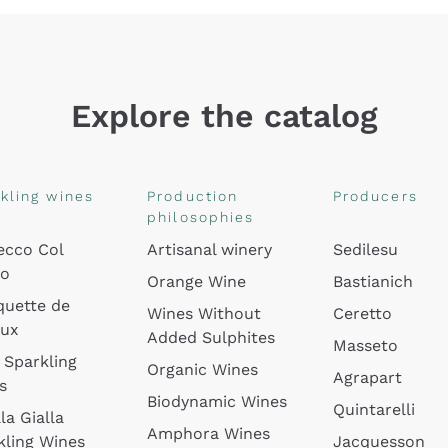
Explore the catalog
kling wines
Production
Producers
philosophies
ecco Col
Artisanal winery
Sedilesu
do
Orange Wine
Bastianich
quette de
Wines Without
Ceretto
oux
Added Sulphites
Masseto
 Sparkling
Organic Wines
Agrapart
s
Biodynamic Wines
Quintarelli
la Gialla
Amphora Wines
kling Wines
Jacquesson