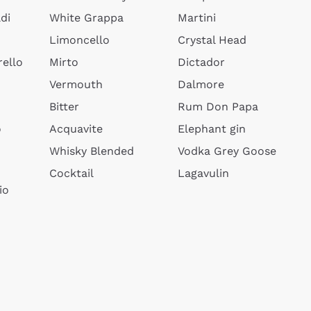
di
White Grappa
Martini
Limoncello
Crystal Head
ello
Mirto
Dictador
Vermouth
Dalmore
Bitter
Rum Don Papa
o
Acquavite
Elephant gin
Whisky Blended
Vodka Grey Goose
Cocktail
Lagavulin
io