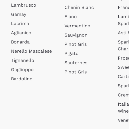
Lambrusco
Chenin Blanc
Fran
Gamay
Fiano
Lam
Lacrima
Spar
Vermentino
Aglianico
Asti
Sauvignon
Bonarda
Spar
Pinot Gris
Char
Nerello Mascalese
Pigato
Pros
Tignanello
Sauternes
Swee
Gaglioppo
Pinot Gris
Cart
Bardolino
Spar
Cre
Itali
Wine
Vene