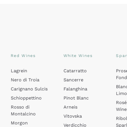
Red Wines
White Wines
Spar
Lagrein
Catarratto
Pros
Fon
Nero di Troia
Sancerre
Blan
Carignano Sulcis
Falanghina
Lim
Schioppettino
Pinot Blanc
Rosé
Rosso di
Arneis
Wine
Montalcino
Vitovska
Ribol
Morgon
Verdicchio
Spar