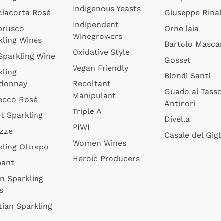
Indigenous Yeasts
ciacorta Rosé
Giuseppe Rinal
Indipendent
brusco
Ornellaia
Winegrowers
kling Wines
Bartolo Mascar
Oxidative Style
 Sparkling Wine
Gosset
Vegan Friendly
kling
Biondi Santi
donnay
Recoltant
Guado al Tass
Manipulant
ecco Rosé
Antinori
Triple A
t Sparkling
Divella
PIWI
izze
Casale del Gigl
Women Wines
kling Oltrepò
Heroic Producers
mant
an Sparkling
s
tian Sparkling