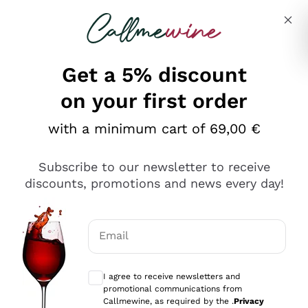
Skip to content
Describe what you are looking for
Get a 5% discount
on your first order
Ottimo
with a minimum cart of 69,00 €
4,5
/5
2.566
Subscribe to our newsletter to receive
recensioni
discounts, promotions and news every day!
Le nostre recensioni a 4 e 5 stelle.
Clicca qui per leggerle tutte >
Email
Precedente
Successivo
Optional consents to receive communicat
I agree to receive newsletters and
Ieri
promotional communications from
Ordine tutto ok, niente da dire a riguardo. Il sito in se
Callmewine, as required by the .
Privacy