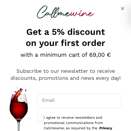
Skip to content
Describe what you are looking for
Get a 5% discount
on your first order
Ottimo
with a minimum cart of 69,00 €
4,5
/5
2.559
Subscribe to our newsletter to receive
recensioni
discounts, promotions and news every day!
Le nostre recensioni a 4 e 5 stelle.
Clicca qui per leggerle tutte >
Email
Precedente
Successivo
Optional consents to receive communicat
I agree to receive newsletters and
Oggi
promotional communications from
Il catalogo offre moltissime possibilità di scelta tra tanti
Callmewine, as required by the .
Privacy