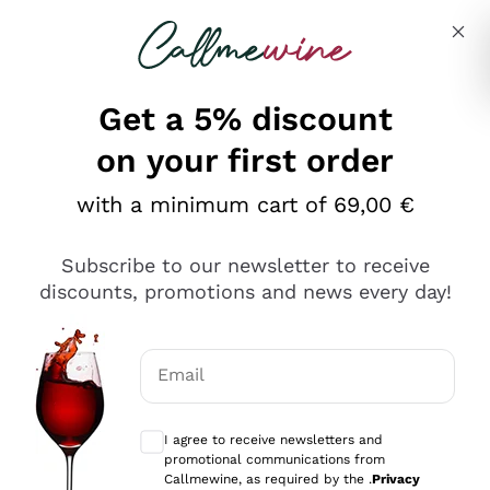
Skip to content
Describe what you are looking for
Get a 5% discount
on your first order
Ottimo
with a minimum cart of 69,00 €
4,5
/5
2.559
Subscribe to our newsletter to receive
recensioni
discounts, promotions and news every day!
Le nostre recensioni a 4 e 5 stelle.
Clicca qui per leggerle tutte >
Email
Precedente
Successivo
Optional consents to receive communicat
I agree to receive newsletters and
Oggi
promotional communications from
Il catalogo offre moltissime possibilità di scelta tra tanti
Callmewine, as required by the .
Privacy