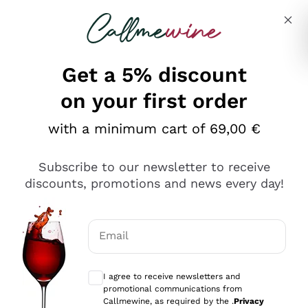
Skip to content
Describe what you are looking for
Get a 5% discount
on your first order
Ottimo
with a minimum cart of 69,00 €
4,5
/5
2.566
Subscribe to our newsletter to receive
recensioni
discounts, promotions and news every day!
Le nostre recensioni a 4 e 5 stelle.
Clicca qui per leggerle tutte >
Email
Precedente
Successivo
Optional consents to receive communicat
I agree to receive newsletters and
Oggi
promotional communications from
Ordine tutto ok, niente da dire a riguardo. Il sito in se
Callmewine, as required by the .
Privacy