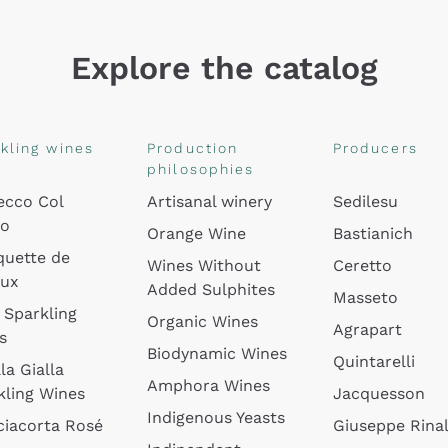
Explore the catalog
kling wines
Production
Producers
philosophies
ecco Col
Artisanal winery
Sedilesu
do
Orange Wine
Bastianich
quette de
Wines Without
Ceretto
oux
Added Sulphites
Masseto
 Sparkling
Organic Wines
Agrapart
s
Biodynamic Wines
Quintarelli
la Gialla
Amphora Wines
kling Wines
Jacquesson
Indigenous Yeasts
ciacorta Rosé
Giuseppe Rinal