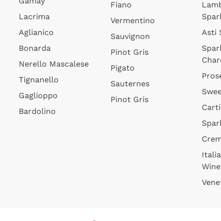
Gamay
Fiano
Lam
Lacrima
Spar
Vermentino
Aglianico
Asti
Sauvignon
Bonarda
Spar
Pinot Gris
Char
Nerello Mascalese
Pigato
Pros
Tignanello
Sauternes
Swee
Gaglioppo
Pinot Gris
Cart
Bardolino
Spar
Cre
Itali
Wine
Vene