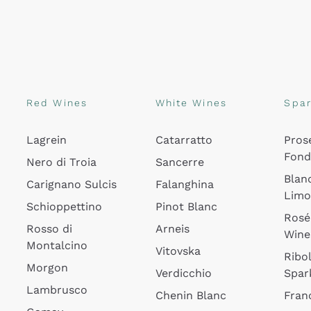
Red Wines
White Wines
Spar
Lagrein
Catarratto
Pros
Fon
Nero di Troia
Sancerre
Blan
Carignano Sulcis
Falanghina
Lim
Schioppettino
Pinot Blanc
Rosé
Rosso di
Arneis
Wine
Montalcino
Vitovska
Ribol
Morgon
Verdicchio
Spar
Lambrusco
Chenin Blanc
Fran