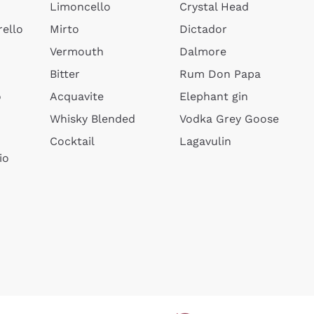
Limoncello
Crystal Head
ello
Mirto
Dictador
Vermouth
Dalmore
Bitter
Rum Don Papa
o
Acquavite
Elephant gin
Whisky Blended
Vodka Grey Goose
Cocktail
Lagavulin
io