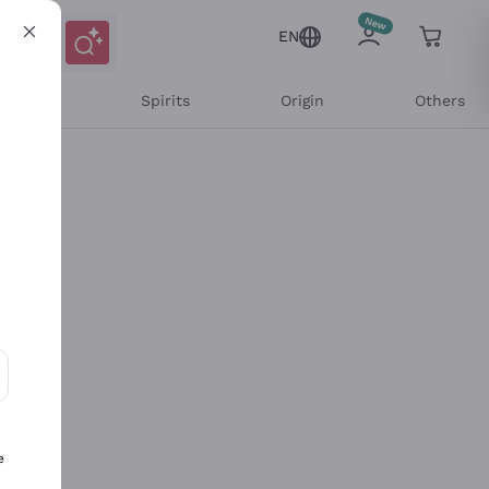
EN
l Wines
Spirits
Origin
Others
ons and personalized offers
e