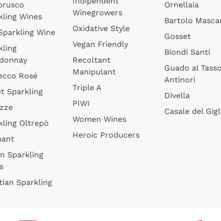
Indipendent
brusco
Ornellaia
Winegrowers
kling Wines
Bartolo Mascar
Oxidative Style
 Sparkling Wine
Gosset
Vegan Friendly
kling
Biondi Santi
donnay
Recoltant
Guado al Tass
Manipulant
ecco Rosé
Antinori
Triple A
t Sparkling
Divella
PIWI
izze
Casale del Gigl
Women Wines
kling Oltrepò
Heroic Producers
mant
an Sparkling
s
tian Sparkling