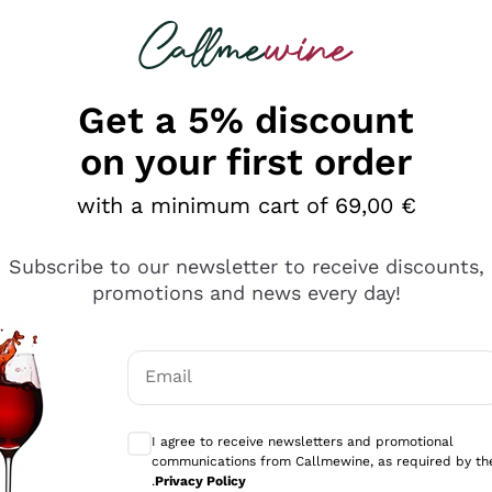
 looking for
Champagne
Sparkling Wines
Al
Get a 5% discount
on your first order
with a minimum cart of 69,00 €
Subscribe to our newsletter to receive discounts,
promotions and news every day!
Email
Optional consents to receive communicati
I agree to receive newsletters and promotional
communications from Callmewine, as required by th
sima
.
Privacy Policy