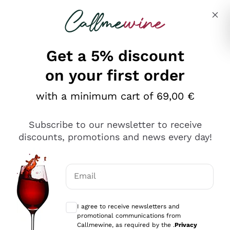
Skip to content
Describe what you are looking for
Get a 5% discount
on your first order
Ottimo
with a minimum cart of 69,00 €
4,5
/5
2.566
Subscribe to our newsletter to receive
recensioni
discounts, promotions and news every day!
Le nostre recensioni a 4 e 5 stelle.
Clicca qui per leggerle tutte >
Email
Precedente
Successivo
Optional consents to receive communicat
I agree to receive newsletters and
2 Giorni Fa
promotional communications from
Ordine tutto ok, niente da dire a riguardo. Il sito in se
Callmewine, as required by the .
Privacy