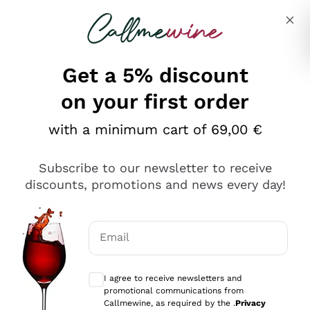
Skip to content
Describe what you are looking for
Get a 5% discount
on your first order
Ottimo
with a minimum cart of 69,00 €
4,5
/5
2.566
Subscribe to our newsletter to receive
recensioni
discounts, promotions and news every day!
Le nostre recensioni a 4 e 5 stelle.
Clicca qui per leggerle tutte >
Email
Precedente
Successivo
Optional consents to receive communicat
I agree to receive newsletters and
Oggi
promotional communications from
Ordine tutto ok, niente da dire a riguardo. Il sito in se
Callmewine, as required by the .
Privacy