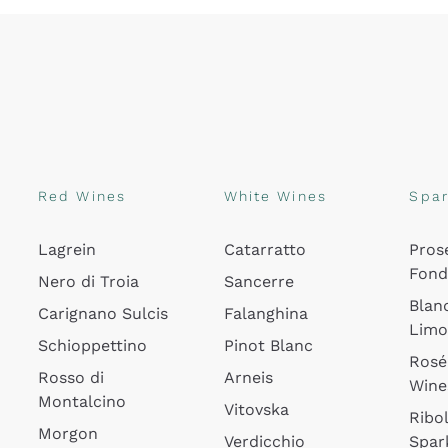
Red Wines
White Wines
Spar
Lagrein
Catarratto
Pros
Fon
Nero di Troia
Sancerre
Blan
Carignano Sulcis
Falanghina
Lim
Schioppettino
Pinot Blanc
Rosé
Rosso di
Arneis
Wine
Montalcino
Vitovska
Ribol
Morgon
Verdicchio
Spar