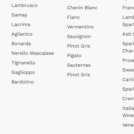
Lambrusco
Chenin Blanc
Fran
Gamay
Fiano
Lam
Lacrima
Spar
Vermentino
Aglianico
Asti
Sauvignon
Bonarda
Spar
Pinot Gris
Char
Nerello Mascalese
Pigato
Pros
Tignanello
Sauternes
Swee
Gaglioppo
Pinot Gris
Cart
Bardolino
Spar
Cre
Itali
Wine
Vene