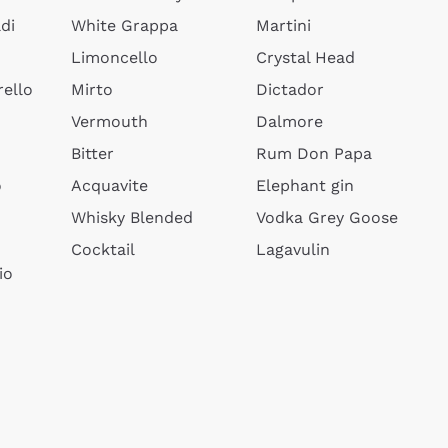
di
White Grappa
Martini
Limoncello
Crystal Head
ello
Mirto
Dictador
Vermouth
Dalmore
Bitter
Rum Don Papa
o
Acquavite
Elephant gin
Whisky Blended
Vodka Grey Goose
Cocktail
Lagavulin
io