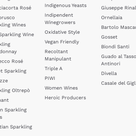
Indigenous Yeasts
ciacorta Rosé
Giuseppe Rinal
Indipendent
brusco
Ornellaia
Winegrowers
kling Wines
Bartolo Mascar
Oxidative Style
 Sparkling Wine
Gosset
Vegan Friendly
kling
Biondi Santi
donnay
Recoltant
Guado al Tass
Manipulant
ecco Rosé
Antinori
Triple A
t Sparkling
Divella
PIWI
izze
Casale del Gigl
Women Wines
kling Oltrepò
Heroic Producers
mant
an Sparkling
s
tian Sparkling