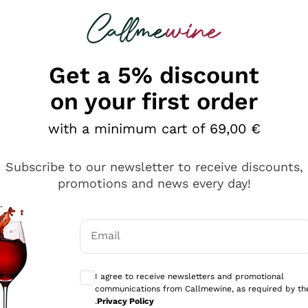
 looking for
Champagne
Sparkling Wines
Al
Get a 5% discount
on your first order
with a minimum cart of 69,00 €
Subscribe to our newsletter to receive discounts,
promotions and news every day!
Email
Optional consents to receive communicati
I agree to receive newsletters and promotional
communications from Callmewine, as required by th
e professionalità
.
Privacy Policy