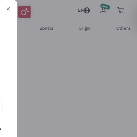
EN
l Wines
Spirits
Origin
Others
ons and personalized offers
e