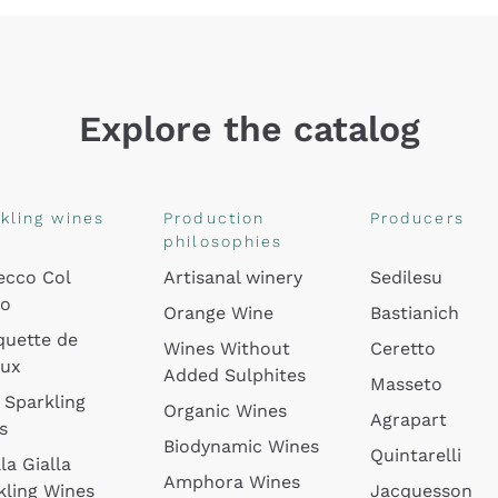
Explore the catalog
kling wines
Production
Producers
philosophies
ecco Col
Artisanal winery
Sedilesu
do
Orange Wine
Bastianich
quette de
Wines Without
Ceretto
oux
Added Sulphites
Masseto
 Sparkling
Organic Wines
Agrapart
s
Biodynamic Wines
Quintarelli
la Gialla
Amphora Wines
kling Wines
Jacquesson