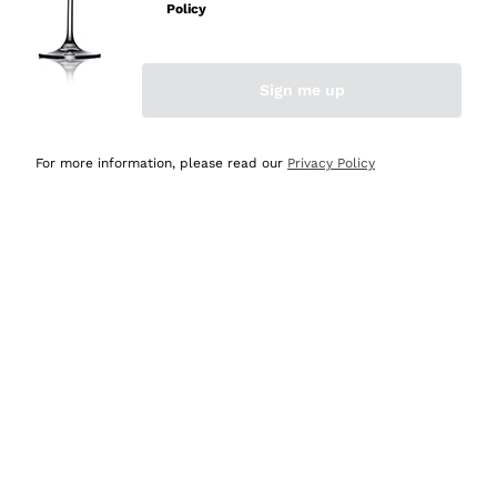
velocissima
Policy
Acquirente verificato
Sign me up
Ieri
Perfetti e attenti al cliente
For more information, please read our
Privacy Policy
Acquirente verificato
Ieri
Semplice nell'uso, puntuali e veloci.
Acquirente verificato
Ieri
Ottima come sempre!