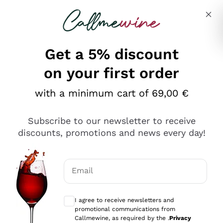
Skip to content
Describe what you are looking for
Get a 5% discount
on your first order
Ottimo
with a minimum cart of 69,00 €
4,5
/5
2.552
Subscribe to our newsletter to receive
recensioni
discounts, promotions and news every day!
Le nostre recensioni a 4 e 5 stelle.
Clicca qui per leggerle tutte >
Email
Precedente
Successivo
Optional consents to receive communicat
I agree to receive newsletters and
Oggi
promotional communications from
Ottima facilità di acquisto sul sito e consegna
Callmewine, as required by the .
Privacy