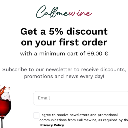
 looking for
Champagne
Sparkling Wines
Al
Get a 5% discount
on your first order
with a minimum cart of 69,00 €
Subscribe to our newsletter to receive discounts,
promotions and news every day!
Email
Optional consents to receive communicati
I agree to receive newsletters and promotional
communications from Callmewine, as required by th
se non è male ma secondo me ci sono alternative che hanno p
.
Privacy Policy