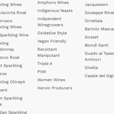
Amphora Wines
kling Wines
Jacquesson
Indigenous Yeasts
ciacorta Rosé
Giuseppe Rinal
Indipendent
brusco
Ornellaia
Winegrowers
kling Wines
Bartolo Mascar
Oxidative Style
 Sparkling Wine
Gosset
Vegan Friendly
kling
Biondi Santi
donnay
Recoltant
Guado al Tass
Manipulant
ecco Rosé
Antinori
Triple A
t Sparkling
Divella
PIWI
izze
Casale del Gigl
Women Wines
kling Oltrepò
Heroic Producers
mant
an Sparkling
s
tian Sparkling