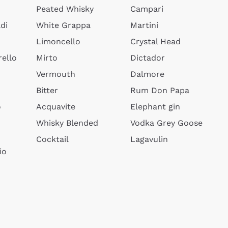
Peated Whisky
Campari
di
White Grappa
Martini
Limoncello
Crystal Head
ello
Mirto
Dictador
Vermouth
Dalmore
Bitter
Rum Don Papa
o
Acquavite
Elephant gin
Whisky Blended
Vodka Grey Goose
Cocktail
Lagavulin
io