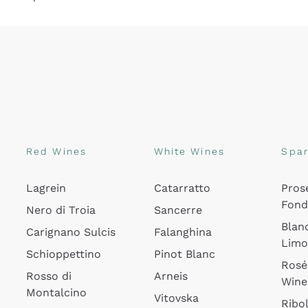
Red Wines
White Wines
Spar
Lagrein
Catarratto
Pros
Fon
Nero di Troia
Sancerre
Blan
Carignano Sulcis
Falanghina
Lim
Schioppettino
Pinot Blanc
Rosé
Rosso di
Arneis
Wine
Montalcino
Vitovska
Ribol