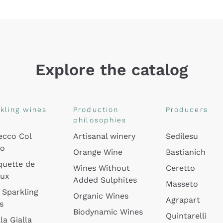
Explore the catalog
kling wines
Production
Producers
philosophies
ecco Col
Artisanal winery
Sedilesu
do
Orange Wine
Bastianich
quette de
Wines Without
Ceretto
oux
Added Sulphites
Masseto
 Sparkling
Organic Wines
Agrapart
s
Biodynamic Wines
Quintarelli
la Gialla