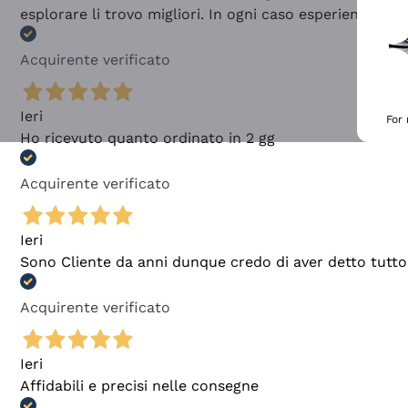
esplorare li trovo migliori. In ogni caso esperienza buo
Acquirente verificato
Ieri
For
Ho ricevuto quanto ordinato in 2 gg
Acquirente verificato
Ieri
Sono Cliente da anni dunque credo di aver detto tutto
Acquirente verificato
Ieri
Affidabili e precisi nelle consegne