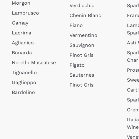
Morgon
Verdicchio
Spar
Lambrusco
Chenin Blanc
Fran
Gamay
Fiano
Lam
Lacrima
Spar
Vermentino
Aglianico
Asti
Sauvignon
Bonarda
Spar
Pinot Gris
Char
Nerello Mascalese
Pigato
Pros
Tignanello
Sauternes
Swee
Gaglioppo
Pinot Gris
Cart
Bardolino
Spar
Cre
Itali
Wine
Vene