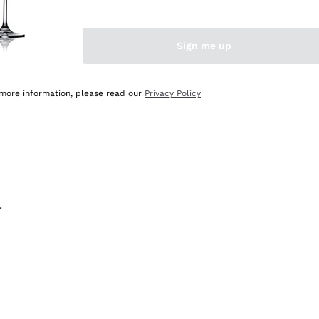
na e lo consiglio! 👍
Sign me up
 more information, please read our
Privacy Policy
.