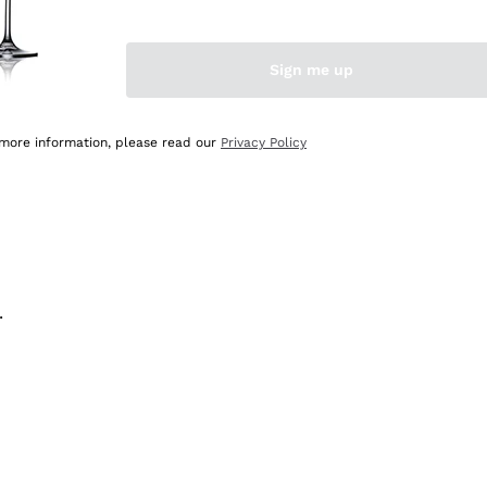
na e lo consiglio! 👍
Sign me up
 more information, please read our
Privacy Policy
.