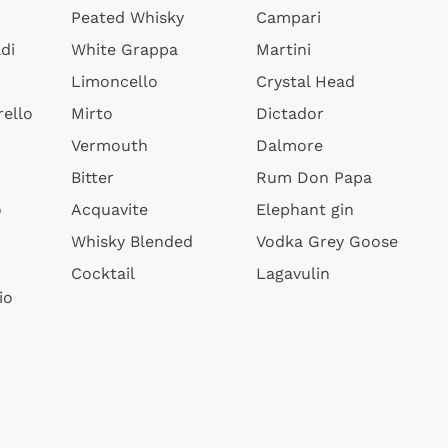
Peated Whisky
Campari
di
White Grappa
Martini
Limoncello
Crystal Head
ello
Mirto
Dictador
Vermouth
Dalmore
Bitter
Rum Don Papa
o
Acquavite
Elephant gin
Whisky Blended
Vodka Grey Goose
Cocktail
Lagavulin
io