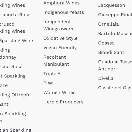
Amphora Wines
kling Wines
Jacquesson
Indigenous Yeasts
ciacorta Rosé
Giuseppe Rinal
Indipendent
brusco
Ornellaia
Winegrowers
kling Wines
Bartolo Mascar
Oxidative Style
 Sparkling Wine
Gosset
Vegan Friendly
kling
Biondi Santi
donnay
Recoltant
Guado al Tass
Manipulant
ecco Rosé
Antinori
Triple A
t Sparkling
Divella
PIWI
izze
Casale del Gigl
Women Wines
kling Oltrepò
Heroic Producers
mant
an Sparkling
s
tian Sparkling