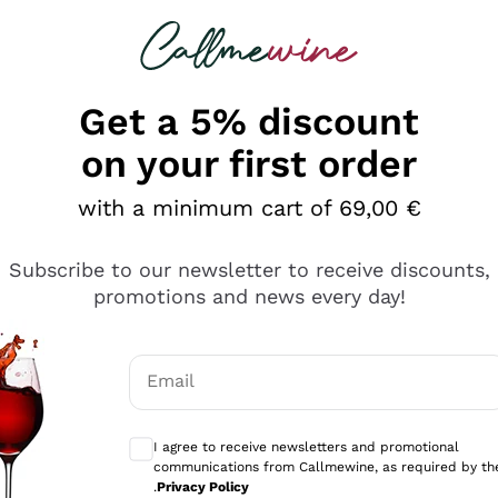
 looking for
Champagne
Sparkling Wines
Al
Get a 5% discount
on your first order
with a minimum cart of 69,00 €
Subscribe to our newsletter to receive discounts,
promotions and news every day!
Email
Optional consents to receive communicati
I agree to receive newsletters and promotional
communications from Callmewine, as required by th
se non è male ma secondo me ci sono alternative che hanno p
.
Privacy Policy