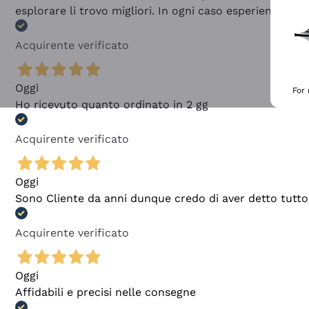
esplorare li trovo migliori. In ogni caso esperienza buo
Acquirente verificato
Oggi
For
Ho ricevuto quanto ordinato in 2 gg
Acquirente verificato
Oggi
Sono Cliente da anni dunque credo di aver detto tutto
Acquirente verificato
Oggi
Affidabili e precisi nelle consegne