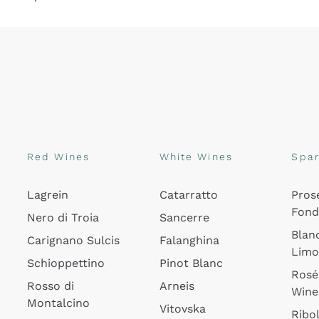
Red Wines
White Wines
Spar
Lagrein
Catarratto
Pros
Fon
Nero di Troia
Sancerre
Blan
Carignano Sulcis
Falanghina
Lim
Schioppettino
Pinot Blanc
Rosé
Rosso di
Arneis
Wine
Montalcino
Vitovska
Ribol