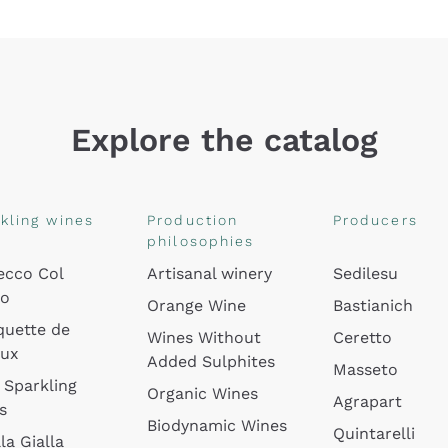
Explore the catalog
kling wines
Production
Producers
philosophies
ecco Col
Artisanal winery
Sedilesu
do
Orange Wine
Bastianich
quette de
Wines Without
Ceretto
oux
Added Sulphites
Masseto
 Sparkling
Organic Wines
Agrapart
s
Biodynamic Wines
Quintarelli
la Gialla