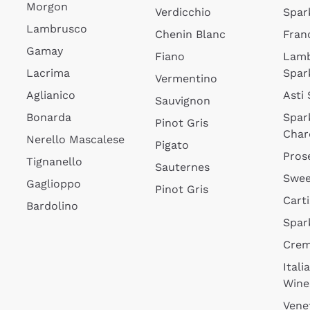
Morgon
Verdicchio
Spar
Lambrusco
Chenin Blanc
Fran
Gamay
Fiano
Lam
Lacrima
Spar
Vermentino
Aglianico
Asti
Sauvignon
Bonarda
Spar
Pinot Gris
Char
Nerello Mascalese
Pigato
Pros
Tignanello
Sauternes
Swee
Gaglioppo
Pinot Gris
Cart
Bardolino
Spar
Cre
Itali
Wine
Vene