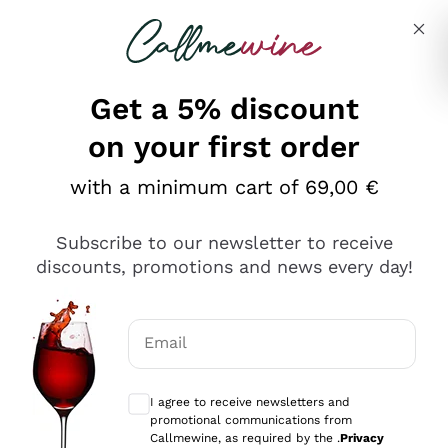
Skip to content
Describe what you are looking for
Get a 5% discount
on your first order
Ottimo
with a minimum cart of 69,00 €
4,5
/5
2.551
Subscribe to our newsletter to receive
recensioni
discounts, promotions and news every day!
Le nostre recensioni a 4 e 5 stelle.
Clicca qui per leggerle tutte >
Email
Precedente
Successivo
Optional consents to receive communicat
I agree to receive newsletters and
Oggi
promotional communications from
Perfetti e attenti al cliente
Callmewine, as required by the .
Privacy