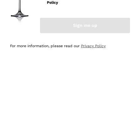
Policy
Acquirente verificato
Sign me up
Ieri
Semplice nell'uso, puntuali e veloci.
For more information, please read our
Privacy Policy
Acquirente verificato
Ieri
Ottima come sempre!
Acquirente verificato
2 Giorni Fa
Buona esperienza
Acquirente verificato