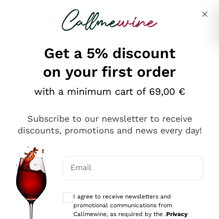
Skip to content
Describe what you are looking for
Get a 5% discount
on your first order
Ottimo
with a minimum cart of 69,00 €
4,5
/5
2.552
Subscribe to our newsletter to receive
recensioni
discounts, promotions and news every day!
Le nostre recensioni a 4 e 5 stelle.
Clicca qui per leggerle tutte >
Email
Precedente
Successivo
Optional consents to receive communicat
I agree to receive newsletters and
Oggi
promotional communications from
Ottima facilità di acquisto sul sito e consegna
Callmewine, as required by the .
Privacy