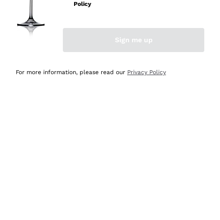
velocissima
Policy
Acquirente verificato
Sign me up
Ieri
Perfetti e attenti al cliente
For more information, please read our
Privacy Policy
Acquirente verificato
Ieri
Semplice nell'uso, puntuali e veloci.
Acquirente verificato
Ieri
Ottima come sempre!