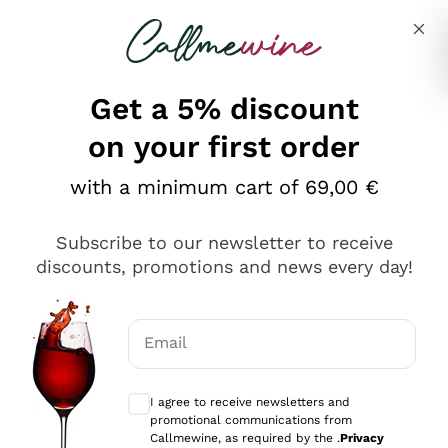
Skip to content
Describe what you are looking for
Get a 5% discount
on your first order
Ottimo
with a minimum cart of 69,00 €
4,5
/5
2.566
Subscribe to our newsletter to receive
recensioni
discounts, promotions and news every day!
Le nostre recensioni a 4 e 5 stelle.
Clicca qui per leggerle tutte >
Email
Precedente
Successivo
Optional consents to receive communicat
I agree to receive newsletters and
Ieri
promotional communications from
Ordine tutto ok, niente da dire a riguardo. Il sito in se
Callmewine, as required by the .
Privacy