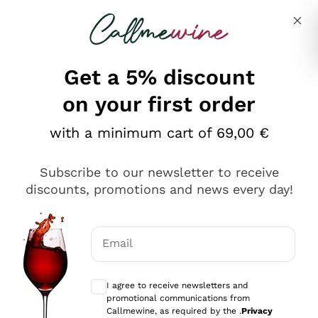
Skip to content
Describe what you are looking for
Get a 5% discount
on your first order
Ottimo
with a minimum cart of 69,00 €
4,5
/5
2.566
Subscribe to our newsletter to receive
recensioni
discounts, promotions and news every day!
Le nostre recensioni a 4 e 5 stelle.
Clicca qui per leggerle tutte >
Email
Precedente
Successivo
Optional consents to receive communicat
I agree to receive newsletters and
Oggi
promotional communications from
Ordine tutto ok, niente da dire a riguardo. Il sito in se
Callmewine, as required by the .
Privacy