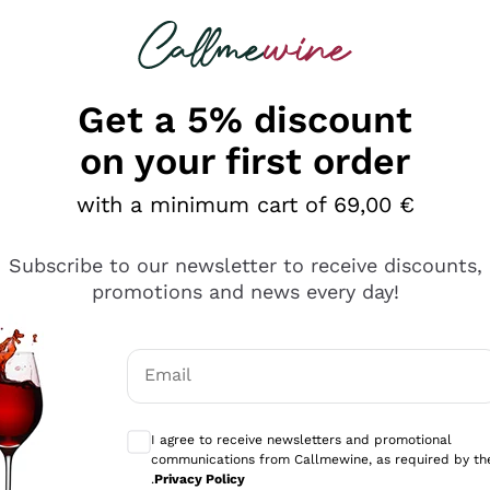
 looking for
Champagne
Sparkling Wines
Al
Get a 5% discount
on your first order
with a minimum cart of 69,00 €
Subscribe to our newsletter to receive discounts,
promotions and news every day!
Email
Optional consents to receive communicati
I agree to receive newsletters and promotional
communications from Callmewine, as required by th
tanti prodotti diversi e con un ampio range di prezzo. Le 
.
Privacy Policy