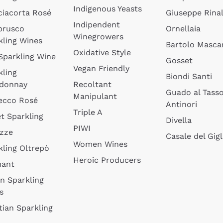
Indigenous Yeasts
ciacorta Rosé
Giuseppe Rinal
Indipendent
brusco
Ornellaia
Winegrowers
kling Wines
Bartolo Mascar
Oxidative Style
 Sparkling Wine
Gosset
Vegan Friendly
kling
Biondi Santi
donnay
Recoltant
Guado al Tass
Manipulant
ecco Rosé
Antinori
Triple A
t Sparkling
Divella
PIWI
izze
Casale del Gigl
Women Wines
kling Oltrepò
Heroic Producers
mant
an Sparkling
s
tian Sparkling