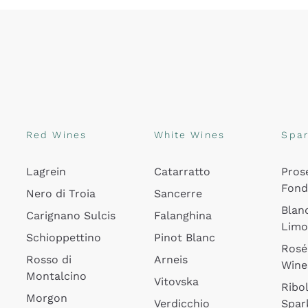
Red Wines
White Wines
Spar
Lagrein
Catarratto
Pros
Fon
Nero di Troia
Sancerre
Blan
Carignano Sulcis
Falanghina
Lim
Schioppettino
Pinot Blanc
Rosé
Rosso di
Arneis
Wine
Montalcino
Vitovska
Ribol
Morgon
Verdicchio
Spar