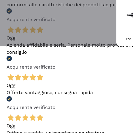
conformi alle caratteristiche dei prodotti acquistati
Acquirente verificato
Oggi
For
Azienda affidabile e seria. Personale molto profession
consiglio
Acquirente verificato
Oggi
Offerte vantaggiose, consegna rapida
Acquirente verificato
Oggi
Ottimo e rapido, un’esperienza da ripetere