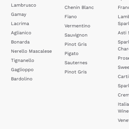
Lambrusco
Chenin Blanc
Fran
Gamay
Fiano
Lam
Lacrima
Spar
Vermentino
Aglianico
Asti
Sauvignon
Bonarda
Spar
Pinot Gris
Char
Nerello Mascalese
Pigato
Pros
Tignanello
Sauternes
Swee
Gaglioppo
Pinot Gris
Cart
Bardolino
Spar
Cre
Itali
Wine
Vene