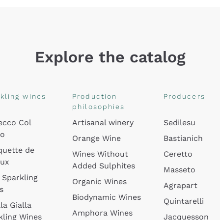
Explore the catalog
kling wines
Production
Producers
philosophies
ecco Col
Artisanal winery
Sedilesu
do
Orange Wine
Bastianich
quette de
Wines Without
Ceretto
oux
Added Sulphites
Masseto
 Sparkling
Organic Wines
Agrapart
s
Biodynamic Wines
Quintarelli
la Gialla
Amphora Wines
kling Wines
Jacquesson