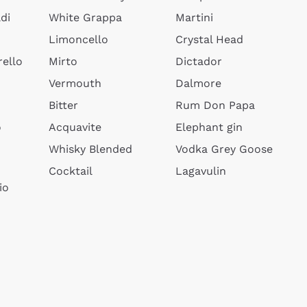
di
White Grappa
Martini
Limoncello
Crystal Head
ello
Mirto
Dictador
Vermouth
Dalmore
Bitter
Rum Don Papa
o
Acquavite
Elephant gin
Whisky Blended
Vodka Grey Goose
Cocktail
Lagavulin
io