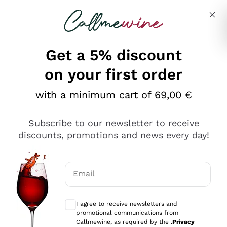
Skip to content
Describe what you are looking for
Get a 5% discount
on your first order
Ottimo
with a minimum cart of 69,00 €
4,5
/5
2.551
Subscribe to our newsletter to receive
recensioni
discounts, promotions and news every day!
Le nostre recensioni a 4 e 5 stelle.
Clicca qui per leggerle tutte >
Email
Precedente
Successivo
Optional consents to receive communicat
I agree to receive newsletters and
Oggi
promotional communications from
Perfetti e attenti al cliente
Callmewine, as required by the .
Privacy