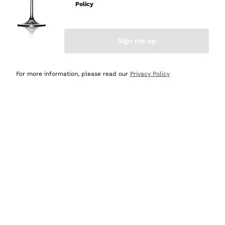
Policy
Acquirente verificato
Sign me up
Ieri
Semplice nell'uso, puntuali e veloci.
For more information, please read our
Privacy Policy
Acquirente verificato
Ieri
Ottima come sempre!
Acquirente verificato
2 Giorni Fa
Buona esperienza
Acquirente verificato