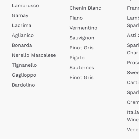
Lambrusco
Chenin Blanc
Fran
Gamay
Fiano
Lam
Lacrima
Spar
Vermentino
Aglianico
Asti
Sauvignon
Bonarda
Spar
Pinot Gris
Char
Nerello Mascalese
Pigato
Pros
Tignanello
Sauternes
Swee
Gaglioppo
Pinot Gris
Cart
Bardolino
Spar
Cre
Itali
Wine
Vene