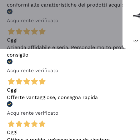
conformi alle caratteristiche dei prodotti acquistati
Acquirente verificato
Oggi
For
Azienda affidabile e seria. Personale molto profession
consiglio
Acquirente verificato
Oggi
Offerte vantaggiose, consegna rapida
Acquirente verificato
Oggi
Ottimo e rapido, un’esperienza da ripetere