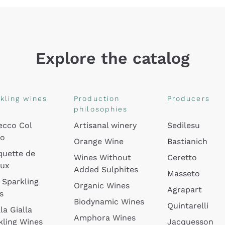
Explore the catalog
kling wines
Production
Producers
philosophies
ecco Col
Artisanal winery
Sedilesu
do
Orange Wine
Bastianich
quette de
Wines Without
Ceretto
oux
Added Sulphites
Masseto
 Sparkling
Organic Wines
Agrapart
s
Biodynamic Wines
Quintarelli
la Gialla
Amphora Wines
kling Wines
Jacquesson