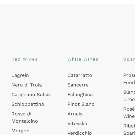
Red Wines
White Wines
Spar
Lagrein
Catarratto
Pros
Fon
Nero di Troia
Sancerre
Blan
Carignano Sulcis
Falanghina
Lim
Schioppettino
Pinot Blanc
Rosé
Rosso di
Arneis
Wine
Montalcino
Vitovska
Ribol
Morgon
Verdicchio
Spar