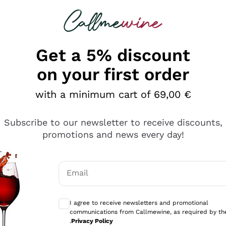
 looking for
Champagne
Sparkling Wines
Al
Get a 5% discount
on your first order
with a minimum cart of 69,00 €
Subscribe to our newsletter to receive discounts,
promotions and news every day!
Email
Optional consents to receive communicati
I agree to receive newsletters and promotional
communications from Callmewine, as required by th
tanti prodotti diversi e con un ampio range di prezzo. Le 
.
Privacy Policy