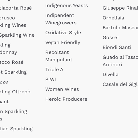
Indigenous Yeasts
ciacorta Rosé
Giuseppe Rinal
Indipendent
brusco
Ornellaia
Winegrowers
kling Wines
Bartolo Mascar
Oxidative Style
 Sparkling Wine
Gosset
Vegan Friendly
kling
Biondi Santi
donnay
Recoltant
Guado al Tass
Manipulant
ecco Rosé
Antinori
Triple A
t Sparkling
Divella
PIWI
izze
Casale del Gigl
Women Wines
kling Oltrepò
Heroic Producers
mant
an Sparkling
s
tian Sparkling