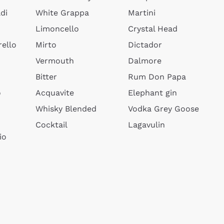
di
White Grappa
Martini
Limoncello
Crystal Head
ello
Mirto
Dictador
Vermouth
Dalmore
Bitter
Rum Don Papa
o
Acquavite
Elephant gin
Whisky Blended
Vodka Grey Goose
Cocktail
Lagavulin
io