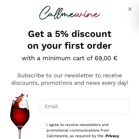
Skip to content
Describe what you are looking for
Get a 5% discount
on your first order
Ottimo
with a minimum cart of 69,00 €
4,5
/5
2.566
Subscribe to our newsletter to receive
recensioni
discounts, promotions and news every day!
Le nostre recensioni a 4 e 5 stelle.
Clicca qui per leggerle tutte >
Email
Precedente
Successivo
Optional consents to receive communicat
I agree to receive newsletters and
Ieri
promotional communications from
Ordine tutto ok, niente da dire a riguardo. Il sito in se
Callmewine, as required by the .
Privacy