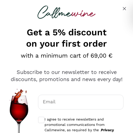
Skip to content
Describe what you are looking for
Get a 5% discount
on your first order
Ottimo
with a minimum cart of 69,00 €
4,5
/5
2.566
Subscribe to our newsletter to receive
recensioni
discounts, promotions and news every day!
Le nostre recensioni a 4 e 5 stelle.
Clicca qui per leggerle tutte >
Email
Precedente
Successivo
Optional consents to receive communicat
I agree to receive newsletters and
Ieri
promotional communications from
Ordine tutto ok, niente da dire a riguardo. Il sito in se
Callmewine, as required by the .
Privacy