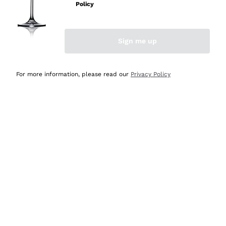
velocissima
Policy
Acquirente verificato
Sign me up
Ieri
Perfetti e attenti al cliente
For more information, please read our
Privacy Policy
Acquirente verificato
2 Giorni Fa
Semplice nell'uso, puntuali e veloci.
Acquirente verificato
2 Giorni Fa
Ottima come sempre!