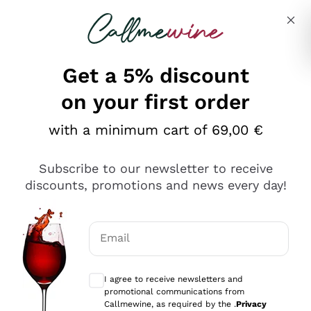
Skip to content
Describe what you are looking for
Get a 5% discount
on your first order
Ottimo
with a minimum cart of 69,00 €
4,5
/5
2.552
Subscribe to our newsletter to receive
recensioni
discounts, promotions and news every day!
Le nostre recensioni a 4 e 5 stelle.
Clicca qui per leggerle tutte >
Email
Precedente
Successivo
Optional consents to receive communicat
I agree to receive newsletters and
Oggi
promotional communications from
Ottima facilità di acquisto sul sito e consegna
Callmewine, as required by the .
Privacy