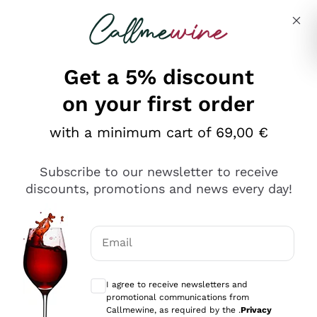
Skip to content
Describe what you are looking for
Get a 5% discount
on your first order
Ottimo
with a minimum cart of 69,00 €
4,5
/5
2.567
Subscribe to our newsletter to receive
recensioni
discounts, promotions and news every day!
Le nostre recensioni a 4 e 5 stelle.
Clicca qui per leggerle tutte >
Email
Precedente
Successivo
Optional consents to receive communicat
I agree to receive newsletters and
Oggi
promotional communications from
Ottimo servizio!
Callmewine, as required by the .
Privacy