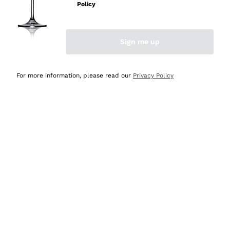
velocissima
Policy
Acquirente verificato
Sign me up
Ieri
Perfetti e attenti al cliente
For more information, please read our
Privacy Policy
Acquirente verificato
2 Giorni Fa
Semplice nell'uso, puntuali e veloci.
Acquirente verificato
2 Giorni Fa
Ottima come sempre!