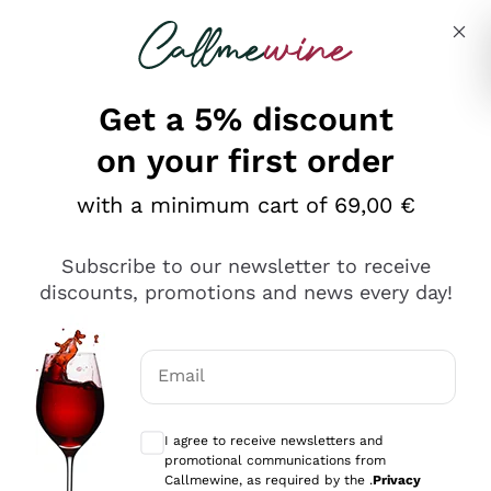
Skip to content
Describe what you are looking for
Get a 5% discount
on your first order
Ottimo
with a minimum cart of 69,00 €
4,5
/5
2.552
Subscribe to our newsletter to receive
recensioni
discounts, promotions and news every day!
Le nostre recensioni a 4 e 5 stelle.
Clicca qui per leggerle tutte >
Email
Precedente
Successivo
Optional consents to receive communicat
I agree to receive newsletters and
Oggi
promotional communications from
Ottima facilità di acquisto sul sito e consegna
Callmewine, as required by the .
Privacy