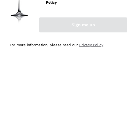
velocissima
Policy
Acquirente verificato
Sign me up
Ieri
Perfetti e attenti al cliente
For more information, please read our
Privacy Policy
Acquirente verificato
Ieri
Semplice nell'uso, puntuali e veloci.
Acquirente verificato
Ieri
Ottima come sempre!