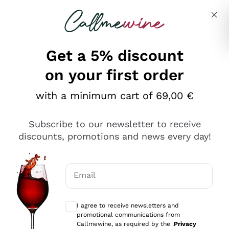
Skip to content
Describe what you are looking for
Get a 5% discount
on your first order
Ottimo
with a minimum cart of 69,00 €
4,5
/5
2.552
Subscribe to our newsletter to receive
recensioni
discounts, promotions and news every day!
Le nostre recensioni a 4 e 5 stelle.
Clicca qui per leggerle tutte >
Email
Precedente
Successivo
Optional consents to receive communicat
I agree to receive newsletters and
Oggi
promotional communications from
Ottima facilità di acquisto sul sito e consegna
Callmewine, as required by the .
Privacy