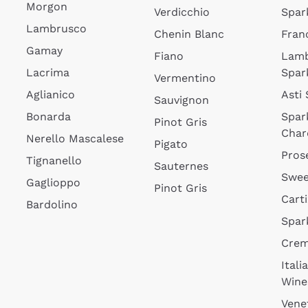
Morgon
Verdicchio
Spar
Lambrusco
Chenin Blanc
Fran
Gamay
Fiano
Lam
Lacrima
Spar
Vermentino
Aglianico
Asti
Sauvignon
Bonarda
Spar
Pinot Gris
Char
Nerello Mascalese
Pigato
Pros
Tignanello
Sauternes
Swee
Gaglioppo
Pinot Gris
Cart
Bardolino
Spar
Cre
Itali
Wine
Vene