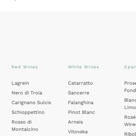
Red Wines
White Wines
Spar
Lagrein
Catarratto
Pros
Fon
Nero di Troia
Sancerre
Blan
Carignano Sulcis
Falanghina
Lim
Schioppettino
Pinot Blanc
Rosé
Rosso di
Arneis
Wine
Montalcino
Vitovska
Ribol