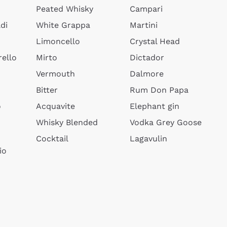
Peated Whisky
Campari
di
White Grappa
Martini
Limoncello
Crystal Head
ello
Mirto
Dictador
Vermouth
Dalmore
Bitter
Rum Don Papa
o
Acquavite
Elephant gin
Whisky Blended
Vodka Grey Goose
Cocktail
Lagavulin
io