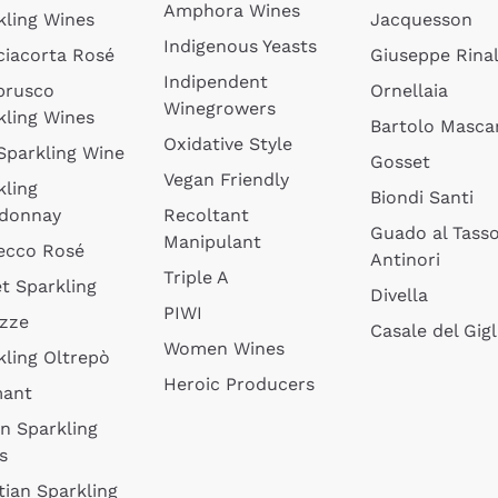
Amphora Wines
kling Wines
Jacquesson
Indigenous Yeasts
ciacorta Rosé
Giuseppe Rinal
Indipendent
brusco
Ornellaia
Winegrowers
kling Wines
Bartolo Mascar
Oxidative Style
 Sparkling Wine
Gosset
Vegan Friendly
kling
Biondi Santi
donnay
Recoltant
Guado al Tass
Manipulant
ecco Rosé
Antinori
Triple A
t Sparkling
Divella
PIWI
izze
Casale del Gigl
Women Wines
kling Oltrepò
Heroic Producers
mant
an Sparkling
s
tian Sparkling