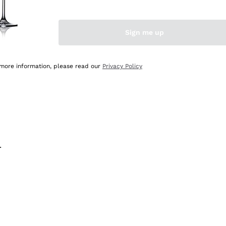
na e lo consiglio! 👍
Sign me up
 more information, please read our
Privacy Policy
.