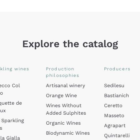
Explore the catalog
kling wines
Production
Producers
philosophies
ecco Col
Artisanal winery
Sedilesu
do
Orange Wine
Bastianich
quette de
Wines Without
Ceretto
oux
Added Sulphites
Masseto
 Sparkling
Organic Wines
Agrapart
s
Biodynamic Wines
Quintarelli
la Gialla