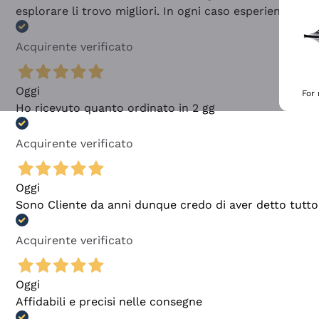
esplorare li trovo migliori. In ogni caso esperienza buo
Acquirente verificato
Oggi
For
Ho ricevuto quanto ordinato in 2 gg
Acquirente verificato
Oggi
Sono Cliente da anni dunque credo di aver detto tutto
Acquirente verificato
Oggi
Affidabili e precisi nelle consegne