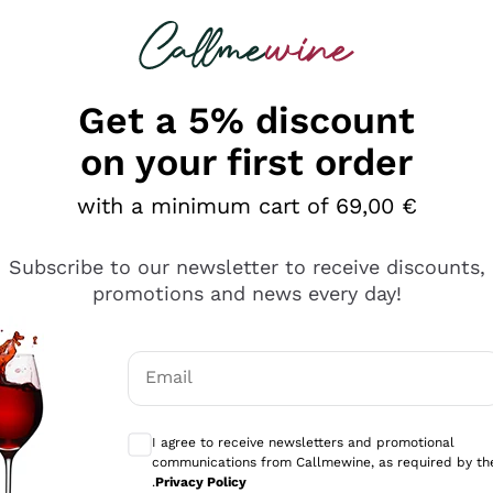
 looking for
Champagne
Sparkling Wines
Al
Get a 5% discount
on your first order
with a minimum cart of 69,00 €
Subscribe to our newsletter to receive discounts,
promotions and news every day!
Email
Optional consents to receive communicati
I agree to receive newsletters and promotional
communications from Callmewine, as required by th
se non è male ma secondo me ci sono alternative che hanno p
.
Privacy Policy