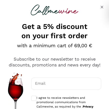
Skip to content
Describe what you are looking for
Get a 5% discount
on your first order
Ottimo
with a minimum cart of 69,00 €
4,5
/5
2.561
Subscribe to our newsletter to receive
recensioni
discounts, promotions and news every day!
Le nostre recensioni a 4 e 5 stelle.
Clicca qui per leggerle tutte >
Email
Precedente
Successivo
Optional consents to receive communicat
I agree to receive newsletters and
Oggi
promotional communications from
Acquisto semplice nelle modalità, gestito con rapidità e
Callmewine, as required by the .
Privacy