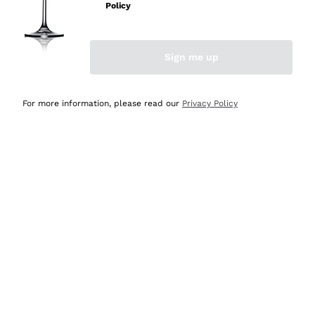
professionalità
Policy
Acquirente verificato
Sign me up
Oggi
Seri affidabili
For more information, please read our
Privacy Policy
Acquirente verificato
Ieri
Il catalogo offre moltissime possibilità di scelta tra tanti
prodotti diversi e con un ampio range di prezzo. Le
indicazioni dei consulenti sono estremamente chiare e
conformi alle caratteristiche dei prodotti acquistati
Acquirente verificato