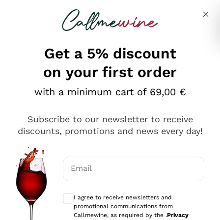
Skip to content
Describe what you are looking for
Get a 5% discount
on your first order
Ottimo
with a minimum cart of 69,00 €
4,5
/5
2.566
Subscribe to our newsletter to receive
recensioni
discounts, promotions and news every day!
Le nostre recensioni a 4 e 5 stelle.
Clicca qui per leggerle tutte >
Email
Precedente
Successivo
Optional consents to receive communicat
I agree to receive newsletters and
Ieri
promotional communications from
Ordine tutto ok, niente da dire a riguardo. Il sito in se
Callmewine, as required by the .
Privacy