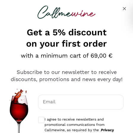
Skip to content
Describe what you are looking for
Get a 5% discount
on your first order
Ottimo
with a minimum cart of 69,00 €
4,5
/5
2.566
Subscribe to our newsletter to receive
recensioni
discounts, promotions and news every day!
Le nostre recensioni a 4 e 5 stelle.
Clicca qui per leggerle tutte >
Email
Precedente
Successivo
Optional consents to receive communicat
I agree to receive newsletters and
Oggi
promotional communications from
Ordine tutto ok, niente da dire a riguardo. Il sito in se
Callmewine, as required by the .
Privacy