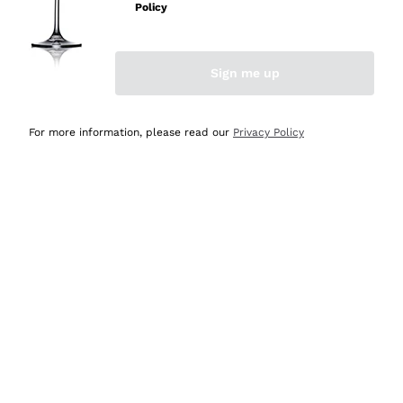
professionalità
Policy
Acquirente verificato
Sign me up
Oggi
Seri affidabili
For more information, please read our
Privacy Policy
Acquirente verificato
Ieri
Il catalogo offre moltissime possibilità di scelta tra tanti
prodotti diversi e con un ampio range di prezzo. Le
indicazioni dei consulenti sono estremamente chiare e
conformi alle caratteristiche dei prodotti acquistati
Acquirente verificato