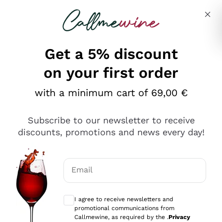
Skip to content
Describe what you are looking for
Get a 5% discount
on your first order
Ottimo
with a minimum cart of 69,00 €
4,5
/5
2.561
Subscribe to our newsletter to receive
recensioni
discounts, promotions and news every day!
Le nostre recensioni a 4 e 5 stelle.
Clicca qui per leggerle tutte >
Email
Precedente
Successivo
Optional consents to receive communicat
I agree to receive newsletters and
Oggi
promotional communications from
Acquisto semplice nelle modalità, gestito con rapidità e
Callmewine, as required by the .
Privacy