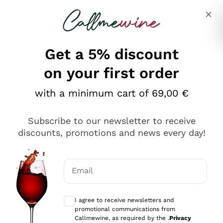
Skip to content
Describe what you are looking for
Get a 5% discount
on your first order
Ottimo
with a minimum cart of 69,00 €
4,5
/5
2.561
Subscribe to our newsletter to receive
recensioni
discounts, promotions and news every day!
Le nostre recensioni a 4 e 5 stelle.
Clicca qui per leggerle tutte >
Email
Precedente
Successivo
Optional consents to receive communicat
I agree to receive newsletters and
Oggi
promotional communications from
Acquisto semplice nelle modalità, gestito con rapidità e
Callmewine, as required by the .
Privacy