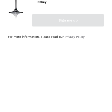
professionalità
Policy
Acquirente verificato
Sign me up
Ieri
Seri affidabili
For more information, please read our
Privacy Policy
Acquirente verificato
Ieri
Il catalogo offre moltissime possibilità di scelta tra tanti
prodotti diversi e con un ampio range di prezzo. Le
indicazioni dei consulenti sono estremamente chiare e
conformi alle caratteristiche dei prodotti acquistati
Acquirente verificato