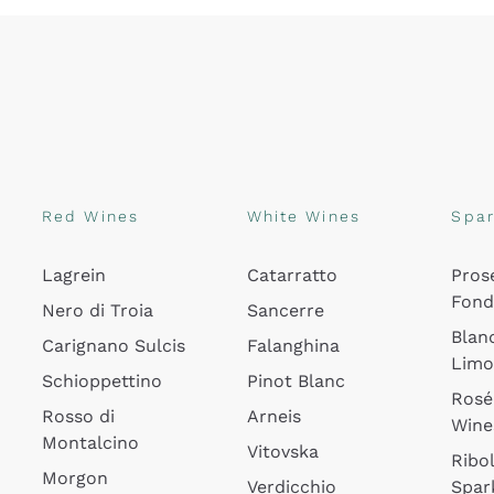
Red Wines
White Wines
Spar
Lagrein
Catarratto
Pros
Fon
Nero di Troia
Sancerre
Blan
Carignano Sulcis
Falanghina
Lim
Schioppettino
Pinot Blanc
Rosé
Rosso di
Arneis
Wine
Montalcino
Vitovska
Ribol
Morgon
Verdicchio
Spar