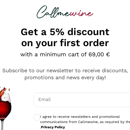
 looking for
Champagne
Sparkling Wines
Al
Get a 5% discount
on your first order
with a minimum cart of 69,00 €
Subscribe to our newsletter to receive discounts,
promotions and news every day!
Email
Optional consents to receive communicati
I agree to receive newsletters and promotional
communications from Callmewine, as required by th
tanti prodotti diversi e con un ampio range di prezzo. Le 
.
Privacy Policy