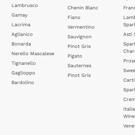
Lambrusco
Chenin Blanc
Fran
Gamay
Fiano
Lam
Lacrima
Spar
Vermentino
Aglianico
Asti
Sauvignon
Bonarda
Spar
Pinot Gris
Char
Nerello Mascalese
Pigato
Pros
Tignanello
Sauternes
Swee
Gaglioppo
Pinot Gris
Cart
Bardolino
Spar
Cre
Itali
Wine
Vene