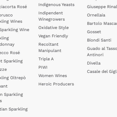
Indigenous Yeasts
ciacorta Rosé
Giuseppe Rinal
Indipendent
brusco
Ornellaia
Winegrowers
kling Wines
Bartolo Mascar
Oxidative Style
 Sparkling Wine
Gosset
Vegan Friendly
kling
Biondi Santi
donnay
Recoltant
Guado al Tass
Manipulant
ecco Rosé
Antinori
Triple A
t Sparkling
Divella
PIWI
izze
Casale del Gigl
Women Wines
kling Oltrepò
Heroic Producers
mant
an Sparkling
s
tian Sparkling