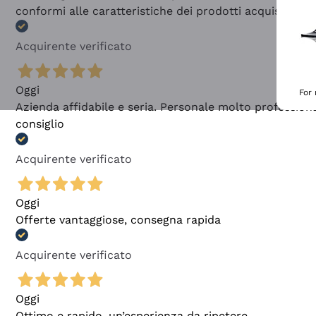
conformi alle caratteristiche dei prodotti acquistati
Acquirente verificato
Oggi
For
Azienda affidabile e seria. Personale molto profession
consiglio
Acquirente verificato
Oggi
Offerte vantaggiose, consegna rapida
Acquirente verificato
Oggi
Ottimo e rapido, un’esperienza da ripetere