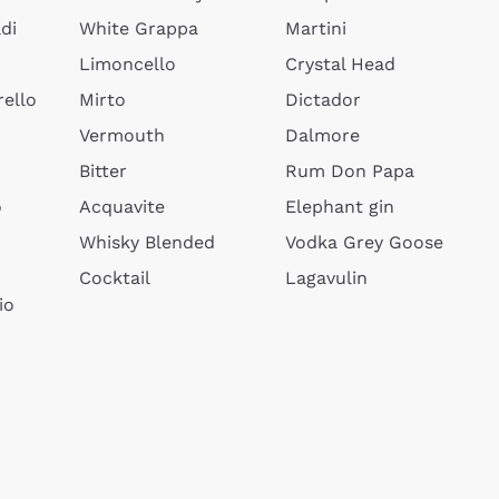
di
White Grappa
Martini
Limoncello
Crystal Head
ello
Mirto
Dictador
Vermouth
Dalmore
Bitter
Rum Don Papa
o
Acquavite
Elephant gin
Whisky Blended
Vodka Grey Goose
Cocktail
Lagavulin
io