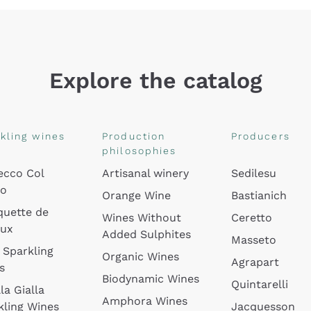
Explore the catalog
kling wines
Production
Producers
philosophies
ecco Col
Artisanal winery
Sedilesu
do
Orange Wine
Bastianich
quette de
Wines Without
Ceretto
oux
Added Sulphites
Masseto
 Sparkling
Organic Wines
Agrapart
s
Biodynamic Wines
Quintarelli
la Gialla
Amphora Wines
kling Wines
Jacquesson