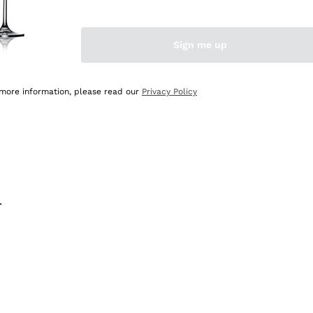
na e lo consiglio! 👍
Sign me up
 more information, please read our
Privacy Policy
.