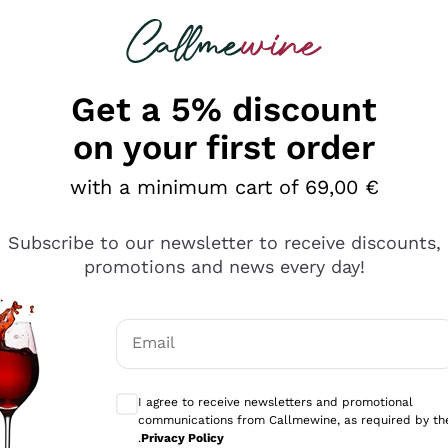
 looking for
Champagne
Sparkling Wines
Al
Get a 5% discount
on your first order
with a minimum cart of 69,00 €
Subscribe to our newsletter to receive discounts,
promotions and news every day!
Email
Optional consents to receive communicati
I agree to receive newsletters and promotional
communications from Callmewine, as required by th
se non è male ma secondo me ci sono alternative che hanno p
.
Privacy Policy