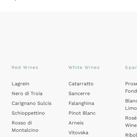
Red Wines
White Wines
Spar
Lagrein
Catarratto
Pros
Fon
Nero di Troia
Sancerre
Blan
Carignano Sulcis
Falanghina
Lim
Schioppettino
Pinot Blanc
Rosé
Rosso di
Arneis
Wine
Montalcino
Vitovska
Ribol