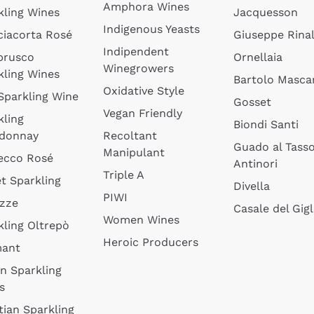
Amphora Wines
kling Wines
Jacquesson
Indigenous Yeasts
ciacorta Rosé
Giuseppe Rinal
Indipendent
brusco
Ornellaia
Winegrowers
kling Wines
Bartolo Mascar
Oxidative Style
 Sparkling Wine
Gosset
Vegan Friendly
kling
Biondi Santi
donnay
Recoltant
Guado al Tass
Manipulant
ecco Rosé
Antinori
Triple A
t Sparkling
Divella
PIWI
izze
Casale del Gigl
Women Wines
kling Oltrepò
Heroic Producers
mant
an Sparkling
s
tian Sparkling