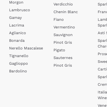
Morgon
Verdicchio
Spar
Lambrusco
Chenin Blanc
Fran
Gamay
Fiano
Lam
Lacrima
Spar
Vermentino
Aglianico
Asti
Sauvignon
Bonarda
Spar
Pinot Gris
Char
Nerello Mascalese
Pigato
Pros
Tignanello
Sauternes
Swee
Gaglioppo
Pinot Gris
Cart
Bardolino
Spar
Cre
Itali
Wine
Vene