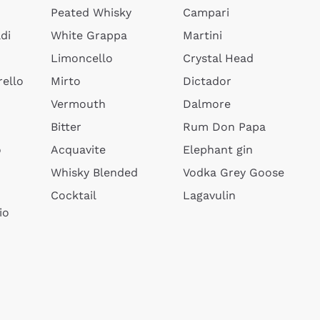
Peated Whisky
Campari
di
White Grappa
Martini
Limoncello
Crystal Head
ello
Mirto
Dictador
Vermouth
Dalmore
Bitter
Rum Don Papa
o
Acquavite
Elephant gin
Whisky Blended
Vodka Grey Goose
Cocktail
Lagavulin
io