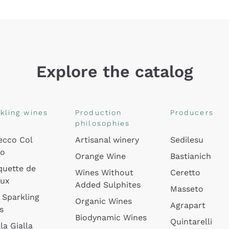
Explore the catalog
kling wines
Production
Producers
philosophies
ecco Col
Artisanal winery
Sedilesu
do
Orange Wine
Bastianich
quette de
Wines Without
Ceretto
oux
Added Sulphites
Masseto
 Sparkling
Organic Wines
Agrapart
s
Biodynamic Wines
Quintarelli
la Gialla