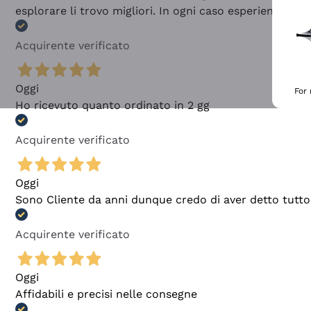
esplorare li trovo migliori. In ogni caso esperienza buo
Acquirente verificato
Oggi
For
Ho ricevuto quanto ordinato in 2 gg
Acquirente verificato
Oggi
Sono Cliente da anni dunque credo di aver detto tutto
Acquirente verificato
Oggi
Affidabili e precisi nelle consegne