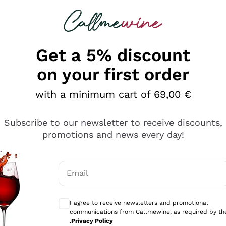
 looking for
Champagne
Sparkling Wines
Al
Get a 5% discount
on your first order
with a minimum cart of 69,00 €
Subscribe to our newsletter to receive discounts,
promotions and news every day!
Email
Optional consents to receive communicati
I agree to receive newsletters and promotional
communications from Callmewine, as required by th
sima
.
Privacy Policy