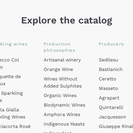
Explore the catalog
kling wines
Production
Producers
philosophies
ecco Col
Artisanal winery
Sedilesu
do
Orange Wine
Bastianich
quette de
Wines Without
Ceretto
oux
Added Sulphites
Masseto
 Sparkling
Organic Wines
Agrapart
s
Biodynamic Wines
Quintarelli
la Gialla
Amphora Wines
kling Wines
Jacquesson
Indigenous Yeasts
ciacorta Rosé
Giuseppe Rinal