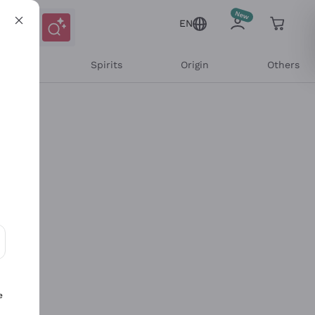
EN
l Wines
Spirits
Origin
Others
ons and personalized offers
e