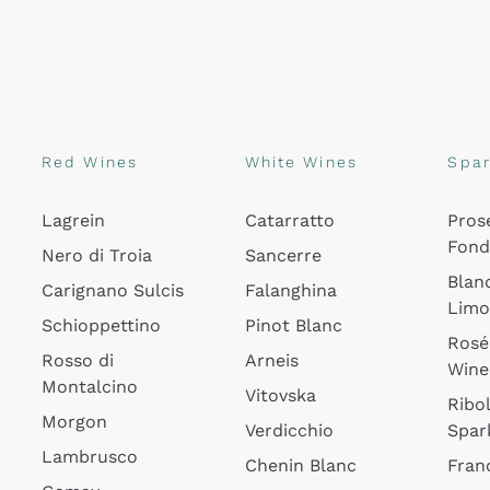
Red Wines
White Wines
Spar
Lagrein
Catarratto
Pros
Fon
Nero di Troia
Sancerre
Blan
Carignano Sulcis
Falanghina
Lim
Schioppettino
Pinot Blanc
Rosé
Rosso di
Arneis
Wine
Montalcino
Vitovska
Ribol
Morgon
Verdicchio
Spar
Lambrusco
Chenin Blanc
Fran