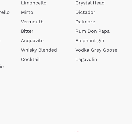
Limoncello
Crystal Head
ello
Mirto
Dictador
Vermouth
Dalmore
Bitter
Rum Don Papa
o
Acquavite
Elephant gin
Whisky Blended
Vodka Grey Goose
Cocktail
Lagavulin
io