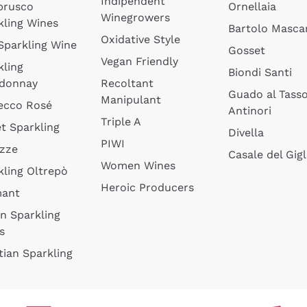
Indipendent
brusco
Ornellaia
Winegrowers
kling Wines
Bartolo Mascar
Oxidative Style
 Sparkling Wine
Gosset
Vegan Friendly
kling
Biondi Santi
donnay
Recoltant
Guado al Tass
Manipulant
ecco Rosé
Antinori
Triple A
t Sparkling
Divella
PIWI
izze
Casale del Gigl
Women Wines
kling Oltrepò
Heroic Producers
mant
an Sparkling
s
tian Sparkling