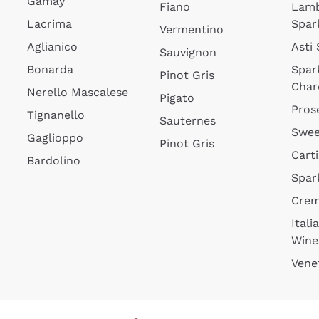
Gamay
Fiano
Lam
Lacrima
Spar
Vermentino
Aglianico
Asti
Sauvignon
Bonarda
Spar
Pinot Gris
Char
Nerello Mascalese
Pigato
Pros
Tignanello
Sauternes
Swee
Gaglioppo
Pinot Gris
Cart
Bardolino
Spar
Cre
Itali
Wine
Vene