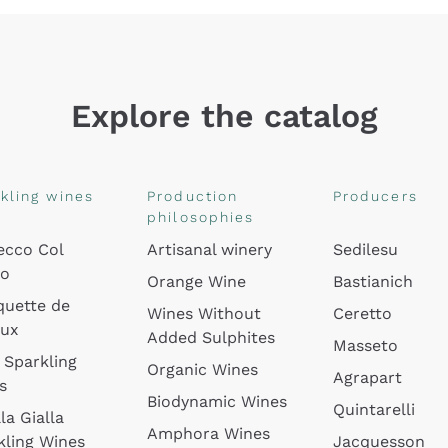
Explore the catalog
kling wines
Production
Producers
philosophies
ecco Col
Artisanal winery
Sedilesu
do
Orange Wine
Bastianich
quette de
Wines Without
Ceretto
oux
Added Sulphites
Masseto
 Sparkling
Organic Wines
Agrapart
s
Biodynamic Wines
Quintarelli
la Gialla
Amphora Wines
kling Wines
Jacquesson