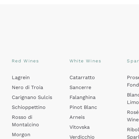
Red Wines
White Wines
Spar
Lagrein
Catarratto
Pros
Fon
Nero di Troia
Sancerre
Blan
Carignano Sulcis
Falanghina
Lim
Schioppettino
Pinot Blanc
Rosé
Rosso di
Arneis
Wine
Montalcino
Vitovska
Ribol
Morgon
Verdicchio
Spar