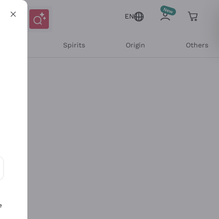
EN
l Wines
Spirits
Origin
Others
ons and personalized offers
e