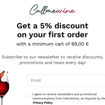
 looking for
Champagne
Sparkling Wines
Al
Get a 5% discount
on your first order
with a minimum cart of 69,00 €
Subscribe to our newsletter to receive discounts,
promotions and news every day!
Email
Optional consents to receive communicati
I agree to receive newsletters and promotional
communications from Callmewine, as required by th
e professionalità
.
Privacy Policy