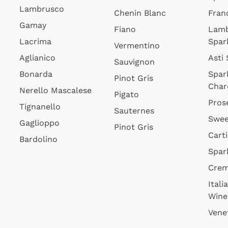
Lambrusco
Chenin Blanc
Fran
Gamay
Fiano
Lam
Lacrima
Spar
Vermentino
Aglianico
Asti
Sauvignon
Bonarda
Spar
Pinot Gris
Char
Nerello Mascalese
Pigato
Pros
Tignanello
Sauternes
Swee
Gaglioppo
Pinot Gris
Cart
Bardolino
Spar
Cre
Itali
Wine
Vene