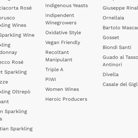
Indigenous Yeasts
ciacorta Rosé
Giuseppe Rinal
Indipendent
brusco
Ornellaia
Winegrowers
kling Wines
Bartolo Mascar
Oxidative Style
 Sparkling Wine
Gosset
Vegan Friendly
kling
Biondi Santi
donnay
Recoltant
Guado al Tass
Manipulant
ecco Rosé
Antinori
Triple A
t Sparkling
Divella
PIWI
izze
Casale del Gigl
Women Wines
kling Oltrepò
Heroic Producers
mant
an Sparkling
s
tian Sparkling