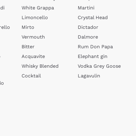
di
White Grappa
Martini
Limoncello
Crystal Head
ello
Mirto
Dictador
Vermouth
Dalmore
Bitter
Rum Don Papa
o
Acquavite
Elephant gin
Whisky Blended
Vodka Grey Goose
Cocktail
Lagavulin
io