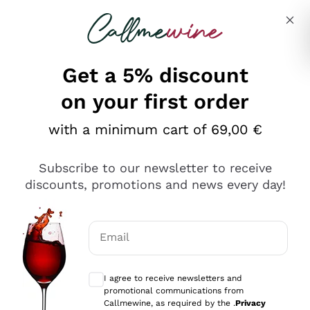
Skip to content
Describe what you are looking for
Get a 5% discount
on your first order
Ottimo
with a minimum cart of 69,00 €
4,5
/5
2.561
Subscribe to our newsletter to receive
recensioni
discounts, promotions and news every day!
Le nostre recensioni a 4 e 5 stelle.
Clicca qui per leggerle tutte >
Email
Precedente
Successivo
Optional consents to receive communicat
I agree to receive newsletters and
Oggi
promotional communications from
Acquisto semplice nelle modalità, gestito con rapidità e
Callmewine, as required by the .
Privacy