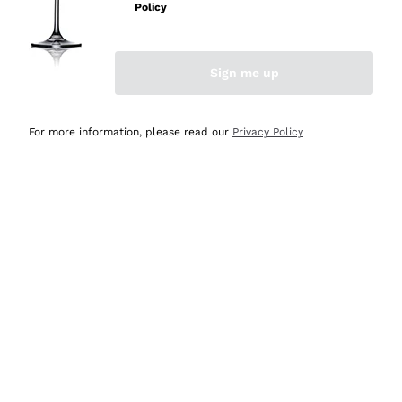
professionalità
Policy
Acquirente verificato
Sign me up
Ieri
Seri affidabili
For more information, please read our
Privacy Policy
Acquirente verificato
Ieri
Il catalogo offre moltissime possibilità di scelta tra tanti
prodotti diversi e con un ampio range di prezzo. Le
indicazioni dei consulenti sono estremamente chiare e
conformi alle caratteristiche dei prodotti acquistati
Acquirente verificato