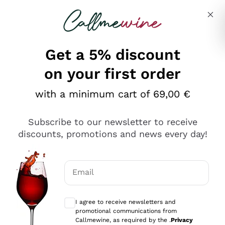
Skip to content
Describe what you are looking for
Get a 5% discount
on your first order
Ottimo
with a minimum cart of 69,00 €
4,5
/5
2.566
Subscribe to our newsletter to receive
recensioni
discounts, promotions and news every day!
Le nostre recensioni a 4 e 5 stelle.
Clicca qui per leggerle tutte >
Email
Precedente
Successivo
Optional consents to receive communicat
I agree to receive newsletters and
Oggi
promotional communications from
Ordine tutto ok, niente da dire a riguardo. Il sito in se
Callmewine, as required by the .
Privacy