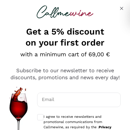
Skip to content
Describe what you are looking for
Get a 5% discount
on your first order
Ottimo
with a minimum cart of 69,00 €
4,5
/5
2.566
Subscribe to our newsletter to receive
recensioni
discounts, promotions and news every day!
Le nostre recensioni a 4 e 5 stelle.
Clicca qui per leggerle tutte >
Email
Precedente
Successivo
Optional consents to receive communicat
I agree to receive newsletters and
Ieri
promotional communications from
Ordine tutto ok, niente da dire a riguardo. Il sito in se
Callmewine, as required by the .
Privacy