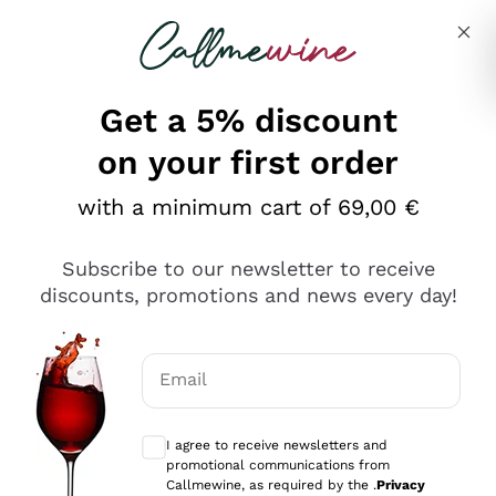
Skip to content
Describe what you are looking for
Get a 5% discount
on your first order
Ottimo
with a minimum cart of 69,00 €
4,5
/5
2.566
Subscribe to our newsletter to receive
recensioni
discounts, promotions and news every day!
Le nostre recensioni a 4 e 5 stelle.
Clicca qui per leggerle tutte >
Email
Precedente
Successivo
Optional consents to receive communicat
I agree to receive newsletters and
2 Giorni Fa
promotional communications from
Ordine tutto ok, niente da dire a riguardo. Il sito in se
Callmewine, as required by the .
Privacy